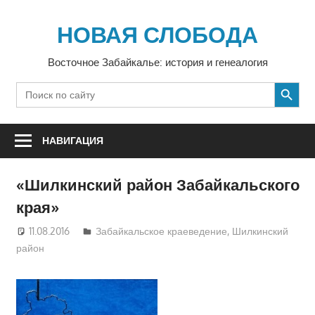
Перейти
к
НОВАЯ СЛОБОДА
содержимому
Восточное Забайкалье: история и генеалогия
SEARCH BUTTON
Search
for:
НАВИГАЦИЯ
«Шилкинский район Забайкальского
края»
11.08.2016
Екатерина Аникина
Забайкальское краеведение
,
Шилкинский
район