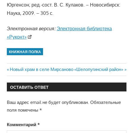
Юргенсон; ред.-сост. В. С. Кулаков. – Новосибирск:
Наука, 2009. – 305 с.
Электронная версия:
Электронная библиотека
«Руконт»
КНИЖНАЯ ПОЛКА
Навигация
Предыдущая
Следующая
Новый храм в селе Мирсаново
«Шелопугинский район»
запись:
запись:
по
ОСТАВИТЬ ОТВЕТ
записям
Ваш адрес email не будет опубликован.
Обязательные
поля помечены
*
Комментарий
*