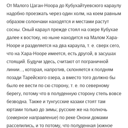
От Малого Цаган-Ноора до Кубухайтуевского караулу
надобно проезжать через один холм, на коем равным
образом солончаки находятся и местами растут
сосны. Оный караул прежде стоял на озере Кубухае
далее к востоку, но ныне находится на Малом Хара-
Нооре и разделяется на два караула, т. е. сверх сего,
что на Хара-Нооре имеется, есть другой, в засушах
стоящий. Будучи здесь, считают от пограничной
линии…, которая, напротив, склоняется к полдням
позади Тарейского озера, а вместо того должно бы
было ее вести по сю сторону, т. е. по северному
берегу, потому что в полуденную сторону степь вовсе
безводна. Также и тунгусские казаки стоят там
юртами только до зимы; русские же на полночь
(
северное направление
) по реке Онони домами
расселились, и то потому, что полуденная (
южное