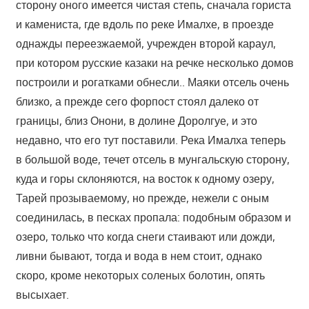
сторону оного имеется чистая степь, сначала гориста
и камениста, где вдоль по реке Ималхе, в проезде
однажды переезжаемой, учрежден второй караул,
при котором русские казаки на речке несколько домов
построили и рогатками обнесли.. Маяки отсель очень
близко, а прежде сего форпост стоял далеко от
границы, близ Онони, в долине Доролгуе, и это
недавно, что его тут поставили. Река Ималха теперь
в большой воде, течет отсель в мунгальскую сторону,
куда и горы склоняются, на восток к одному озеру,
Тарей прозываемому, но прежде, нежели с оным
соединилась, в песках пропала: подобным образом и
озеро, только что когда снеги стаивают или дожди,
ливни бывают, тогда и вода в нем стоит, однако
скоро, кроме некоторых соленых болотин, опять
высыхает.