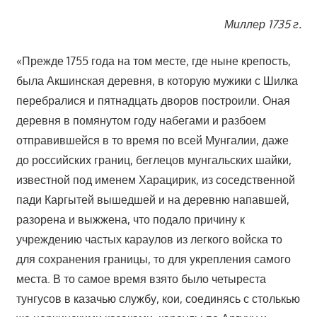
Миллер 1735 г.
«Прежде 1755 года на том месте, где ныне крепость,
была Акшинская деревня, в которую мужики с Шилка
перебралися и пятнадцать дворов построили. Оная
деревня в помянутом году набегами и разбоем
отправившейся в то время по всей Мунгалии, даже
до российских границ, беглецов мунгальских шайки,
известной под именем Харацирик, из соседственной
пади Каргытей вышедшей и на деревню напавшей,
разорена и выжжена, что подало причину к
учреждению частых караулов из легкого войска то
для сохранения границы, то для укрепления самого
места. В то самое время взято было четыреста
тунгусов в казачью службу, кои, соединясь с столькью