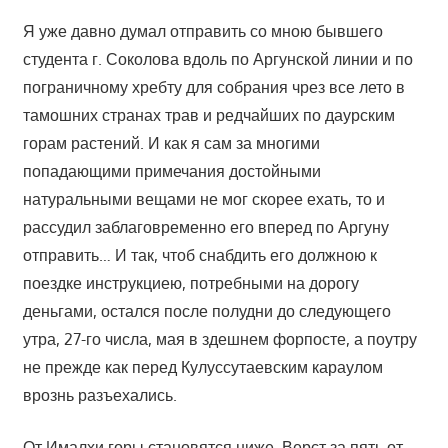
Я уже давно думал отправить со мною бывшего
студента г. Соколова вдоль по Аргунской линии и по
пограничному хребту для собрания чрез все лето в
тамошних странах трав и редчайших по даурским
горам растений. И как я сам за многими
попадающими примечания достойными
натуральными вещами не мог скорее ехать, то и
рассудил заблаговременно его вперед по Аргуну
отправить… И так, чтоб снабдить его должною к
поездке инструкциею, потребными на дорогу
деньгами, остался после полудни до следующего
утра, 27-го числа, мая в здешнем форпосте, а поутру
не прежде как перед Кулуссутаевским караулом
врознь разъехались.
От Ималхи горы становятся ниже. Верст за пять от