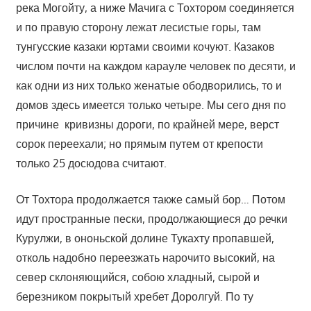
река Могойту, а ниже Мачига с Тохтором соединяется
и по правую сторону лежат лесистые горы, там
тунгусские казаки юртами своими кочуют. Казаков
числом почти на каждом карауле человек по десяти, и
как одни из них только женатые ободворились, то и
домов здесь имеется только четыре. Мы сего дня по
причине кривизны дороги, по крайней мере, верст
сорок переехали; но прямым путем от крепости
только 25 досюдова считают.
От Тохтора продолжается также самый бор… Потом
идут пространные пески, продолжающиеся до речки
Курулжи, в ононьской долине Тукахту пропавшей,
отколь надобно переезжать нарочито высокий, на
север склоняющийся, собою хладный, сырой и
березником покрытый хребет Доролгуй. По ту