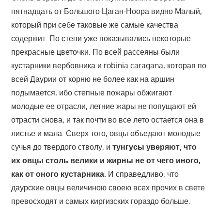
пятнадцать от Большого Цаган-Ноора видно Малый,
который при себе таковые же самые качества
содержит. По степи уже показывались некоторые
прекрасные цветочки. По всей рассеяны были
кустарники вербовника и robinia caragana, которая по
всей Даурии от корню не более как на аршин
подымается, ибо степные пожары обжигают
молодые ее отрасли, летние жары не попущают ей
отрасти снова, и так почти во все лето остается она в
листье и мала. Сверх того, овцы объедают молодые
сучья до твердого стволу, и
тунгусы уверяют, что
их овцы столь велики и жирны не от чего иного,
как от оного кустарника.
И справедливо, что
даурские овцы величиною своею всех прочих в свете
превосходят и самых киргизских гораздо больше.