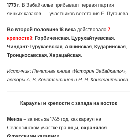
1773 г
.
В Забайкалье прибывает первая партия
яицких казаков — участников восстания Е. Пугачева.
Во
второй половине 18 века
действовало
7
крепостей
:
Горбиченская, Цурухайтуевская,
Чиндант-Турукаевская, Акшинская, Кударинская,
Троицкосавская, Харацайская.
Источник: Печатная книга «История Забайкалья»,
авторы А. В. Константинов и Н. Н. Константинова.
Караулы и крепости с
запада на восток
Менза
– запись за 1765 год, как караул на
Селенгинском участке границы,
охранялся
бурятскими казаками.