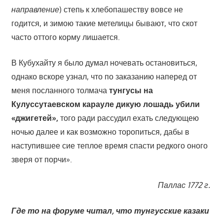
направление
) степь к хлебопашеству вовсе не
годится, и зимою такие метелицы бывают, что скот
часто оттого корму лишается.
В Кубухайту я было думал ночевать остановиться,
однако вскоре узнал, что по заказанию наперед от
меня посланного толмача
тунгусы на
Кулуссутаевском карауле дикую лошадь убили
«джигетей»,
того ради рассудил ехать следующею
ночью далее и как возможно торопиться, дабы в
наступившее сие теплое время спасти редкого оного
зверя от порчи».
Паллас
1772 г.
Где то на форуме читал, что тунгусские казаки