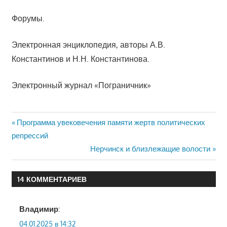
Форумы.
Электронная энциклопедия, авторы А.В.
Константинов и Н.Н. Константинова.
Электронный журнал «Пограничник»
Навигация
Предыдущая
Программа увековечения памяти жертв политических
запись:
репрессий
по
Следующая
Нерчинск и близлежащие волости
записям
запись:
14 КОММЕНТАРИЕВ
Владимир
:
04.01.2025 в 14:32