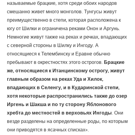
называемые брацкие, хотя среди обоих народов
смешанно живет много монголов. Тунгусы живут
преимущественно в степи, которая расположена к
югу от Шилки и ограничена реками Онон и Аргунь.
Немногие живут также на реках и речках, впадающих
с северной стороны в Шилку и Ингоду. А
относящиеся к Телембинску и Еравне обычно
пребывают в окрестностях этого острогов.
Брацкие
же, относящиеся к Итанцинскому острогу, живут
главным образом на реках Уда и Хилок,
впадающих в Селенгу, и в Кударинской степи,
хотя некоторые распространились также до озер
Иргень и Шакша и по ту сторону Яблонового
хребта до местностей в верховьях Ингоды
. Они
везде разделены на определенные роды, по которым
они приводятся в ясачных списках».