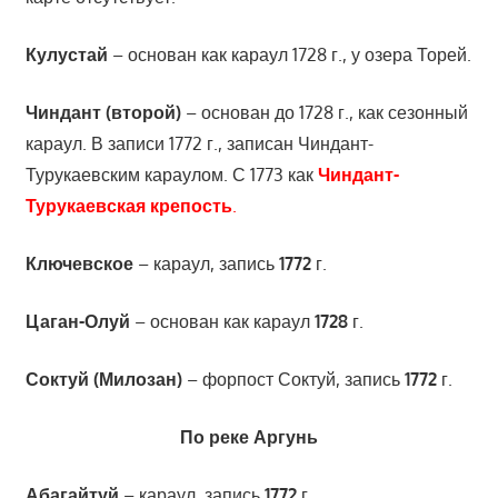
Кулустай
– основан как караул 1728 г., у озера Торей.
Чиндант (второй)
– основан до 1728 г., как сезонный
караул. В записи 1772 г., записан Чиндант-
Турукаевским караулом. С 1773 как
Чиндант-
Турукаевская крепость
.
Ключевское
– караул, запись
1772
г.
Цаган-Олуй
– основан как караул
1728
г.
Соктуй
(Милозан)
– форпост Соктуй, запись
1772
г.
По реке Аргунь
Абагайтуй
– караул, запись
1772
г.