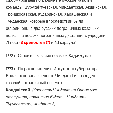
команды: Цурухайтуевская, Чиндантская, Акшинская,
Троицкосавская, Кударинская, Харацинская и
Тунданская, которые впоследствии были
объединены в два русских пограничных казачьих
полка. На восьми пограничных дистанциях учредили
71 пост
(
8 крепостей (?)
и 63 караула).
1772 г
.
Строится казачий посёлок
Хада-Булак.
1773 г
. По распоряжению Иркутского губернатора
Бриля основана крепость Чиндант I и возведен
казачий пограничный поселок
Кондуйский.
(Крепость Чиндант на Ононе уже
отслужила, правильно будет – Чиндант-
Турукаевская, Чиндант 2)