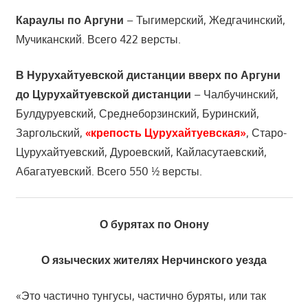
Караулы по Аргуни
– Тыгимерский, Жедгачинский,
Мучиканский. Всего 422 версты.
В Нурухайтуевской дистанции вверх по Аргуни
до Цурухайтуевской дистанции
– Чалбучинский,
Булдуруевский, Среднеборзинский, Буринский,
Заргольский,
«крепость Цурухайтуевская»
, Старо-
Цурухайтуевский, Дуроевский, Кайласутаевский,
Абагатуевский. Всего 550 ½ версты.
О бурятах по Онону
О языческих жителях Нерчинского уезда
«Это частично тунгусы, частично буряты, или так