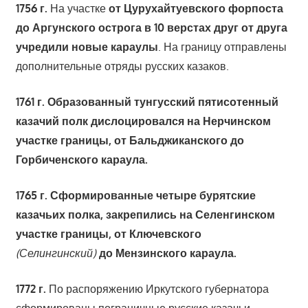
1756 г
.
На участке
от
Цурухайтуевского форпоста
до Аргунского острога в 10 верстах друг от друга
учредили новые караулы
. На границу отправлены
дополнительные отряды русских казаков.
1761 г
. Образованный тунгусский пятисотенный
казачий полк дислоцировался на Нерчинском
участке границы, от Бальджиканского до
Горбиченского караула.
1765 г
. Сформированные четыре бурятские
казачьих полка, закрепились на Селенгинском
участке границы, от Ключевского
(Селингинский)
до Мензинского караула.
1772 г
.
По распоряжению Иркутского губернатора
сформированы пограничные русские казачьи