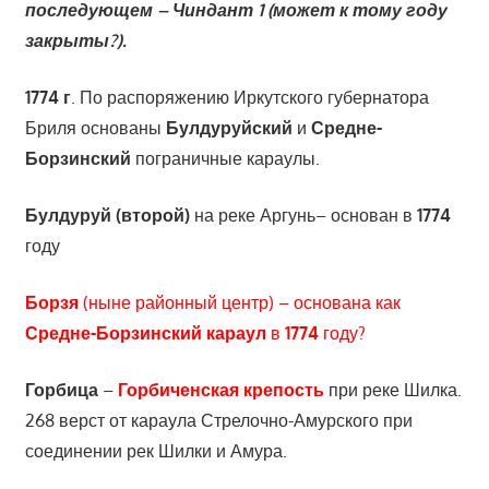
последующем – Чиндант 1 (может к тому году
закрыты?).
1774 г
. По распоряжению Иркутского губернатора
Бриля основаны
Булдуруйский
и
Средне-
Борзинский
пограничные караулы.
Булдуруй (второй)
на реке Аргунь– основан в
1774
году
Борзя
(ныне районный центр) – основана как
Средне-Борзинский
караул
в
1774
году?
Горбица
–
Горбиченская крепость
при реке Шилка.
268 верст от караула Стрелочно-Амурского при
соединении рек Шилки и Амура.