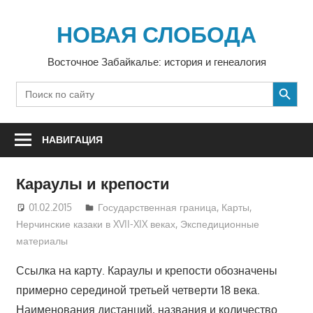
Перейти
к
НОВАЯ СЛОБОДА
содержимому
Восточное Забайкалье: история и генеалогия
SEARCH BUTTON
Search
for:
НАВИГАЦИЯ
Караулы и крепости
01.02.2015
Юра
Государственная граница
,
Карты
,
Нерчинские казаки в XVII-XIX веках
,
Экспедиционные
материалы
Ссылка на карту. Караулы и крепости обозначены
примерно серединой третьей четверти 18 века.
Наименования дистанций, названия и количество