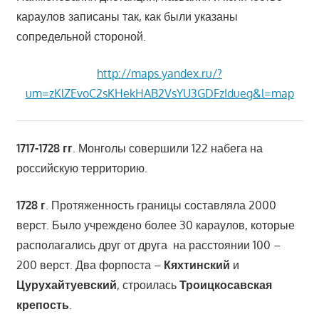
караулов записаны так, как были указаны
сопредельной стороной.
http://maps.yandex.ru/?
um=zKlZEvoC2sKHekHAB2VsYU3GDFzIdueg&l=map
1717-1728 гг
. Монголы совершили 122 набега на
российскую территорию.
1728 г
. Протяженность границы составляла 2000
верст. Было учреждено более 30 караулов, которые
располагались друг от друга на расстоянии 100 –
200 верст. Два форпоста –
Кяхтинский
и
Цурухайтуевский
, строилась
Троицкосавская
крепость
.