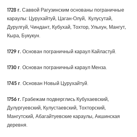
1728 г
.
Саввой Рагузинским основаны пограничные
караулы: Цурухайтуй, Цаган-Олуй, Кулусутай,
Дурулгуй, Чиндант, Кубухай, Тохтор, Ульхун, Мангут,
Кыра, Букукун.
1729 г
.
Основан пограничный караул Кайластуй.
1730 г
. Основан пограничный караул Менза.
1745 г
. Основан Новый Цурухайтуй.
1756
г.
Грабежам подверглись Кубухаевский,
Дулургуевский, Кулустаевский, Тохторский,
Мангутский, Абагайтуевские караулы, Акшинская
деревня.