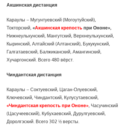
Акшинская дистанция
Караулы – Мугунтуевский (Могоутуйский),
Токторский,
«
Акшинская крепость
при Ононе»,
Нижнеульхунский, Мангутский, Верхнеульхунский,
Кыринский, Алтайский (Алтанский), Букукунский,
Галгатаевский, Балжиканский, Амангинский,
Хучаргонский. Всего 480 вёрст.
Чиндантская дистанция
Караулы – Соктуевский, Цаган-Олуевский,
Ключевский, Чиндантский, Кулусутаевский,
«Чиндантская крепость при Ононе»
, Часучинский
(Цасучеевский), Кубухаевский, Дурулгуевский,
Доролгэский. Всего 302 ½ версты.