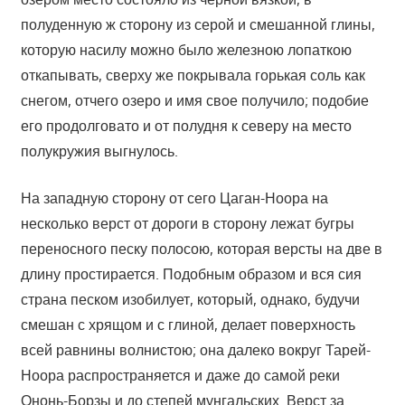
полуденную ж сторону из серой и смешанной глины,
которую насилу можно было железною лопаткою
откапывать, сверху же покрывала горькая соль как
снегом, отчего озеро и имя свое получило; подобие
его продолговато и от полудня к северу на место
полукружия выгнулось.
На западную сторону от сего Цаган-Ноора на
несколько верст от дороги в сторону лежат бугры
переносного песку полосою, которая версты на две в
длину простирается. Подобным образом и вся сия
страна песком изобилует, который, однако, будучи
смешан с хрящом и с глиной, делает поверхность
всей равнины волнистою; она далеко вокруг Тарей-
Ноора распространяется и даже до самой реки
Ононь-Борзы и до степей мунгальских. Верст за