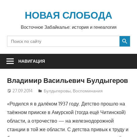
Перейти
к
НОВАЯ СЛОБОДА
содержимому
Восточное Забайкалье: история и генеалогия
SEARCH BUTTON
Search
for:
НАВИГАЦИЯ
Владимир Васильевич Булдыгеров
27.09.2014
Екатерина Аникина
Булдыгеровы
,
Воспоминания
«Родился я в далёком 1937 году. Детство прошло на
таёжном прииске в Амурской (тогда ещё Читинской)
области, а отрочество — на железнодорожной
станции в той же области. С детства привык к труду и