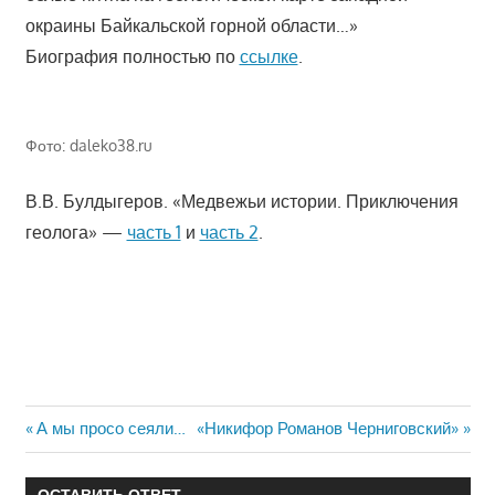
окраины Байкальской горной области…»
Биография полностью по
ссылке
.
Фото: daleko38.ru
В.В. Булдыгеров. «Медвежьи истории. Приключения
геолога» —
часть 1
и
часть 2
.
Навигация
Предыдущая
Следующая
А мы просо сеяли…
«Никифор Романов Черниговский»
запись:
запись:
по
ОСТАВИТЬ ОТВЕТ