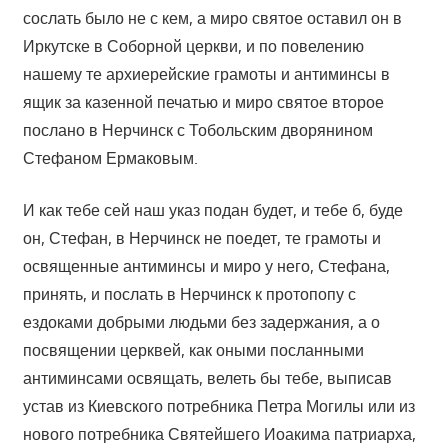
сослать было не с кем, а миро святое оставил он в
Иркутске в Соборной церкви, и по повелению
нашему те архиерейские грамоты и антиминсы в
ящик за казенной печатью и миро святое второе
послано в Нерчинск с Тобольским дворянином
Стефаном Ермаковым.
И как тебе сей наш указ подан будет, и тебе б, буде
он, Стефан, в Нерчинск не поедет, те грамоты и
освященные антиминсы и миро у него, Стефана,
принять, и послать в Нерчинск к протопопу с
ездоками добрыми людьми без задержания, а о
посвящении церквей, как оными посланными
антиминсами освящать, велеть бы тебе, выписав
устав из Киевского потребника Петра Могилы или из
нового потребника Святейшего Иоакима патриарха,