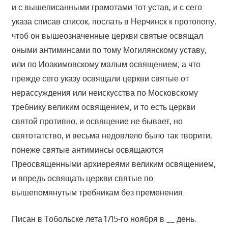
и с вышеписанными грамотами тот устав, и с сего
указа списав список, послать в Нерчинск к протопопу,
чтоб он вышеозначенные церкви святые освящал
оными антиминсами по тому Могилянскому уставу,
или по Иоакимовскому малым освящением; а что
прежде сего указу освящали церкви святые от
нерассуждения или неискусства по Московскому
требнику великим освящением, и то есть церкви
святой противно, и освящение не бывает, но
святотатство, и весьма недовлело было так творити,
понеже святые антиминсы освящаются
Преосвященными архиереями великим освящением,
и впредь освящать церкви святые по
вышепомянутым требникам без пременения.
Писан в Тобольске лета 1715-го ноября в __ день.