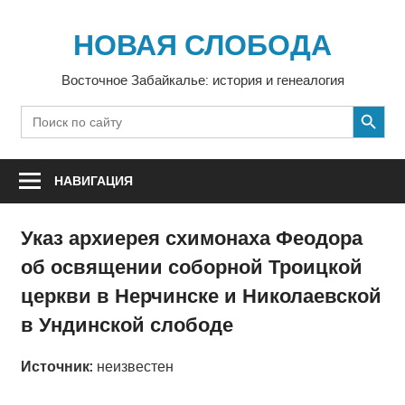
Перейти
к
НОВАЯ СЛОБОДА
содержимому
Восточное Забайкалье: история и генеалогия
SEARCH BUTTON
Search
for:
НАВИГАЦИЯ
Указ архиерея схимонаха Феодора
об освящении соборной Троицкой
церкви в Нерчинске и Николаевской
в Ундинской слободе
Источник:
неизвестен