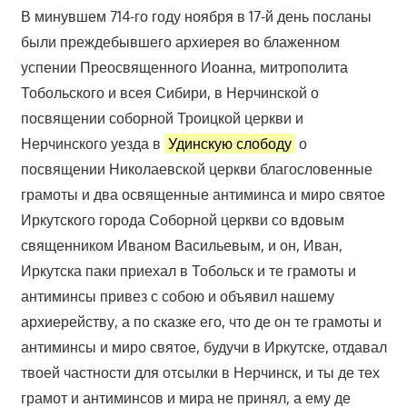
В минувшем 714-го году ноября в 17-й день посланы
были преждебывшего архиерея во блаженном
успении Преосвященного Иоанна, митрополита
Тобольского и всея Сибири, в Нерчинской о
посвящении соборной Троицкой церкви и
Нерчинского уезда в
Удинскую слободу
о
посвящении Николаевской церкви благословенные
грамоты и два освященные антиминса и миро святое
Иркутского города Соборной церкви со вдовым
священником Иваном Васильевым, и он, Иван,
Иркутска паки приехал в Тобольск и те грамоты и
антиминсы привез с собою и объявил нашему
архиерейству, а по сказке его, что де он те грамоты и
антиминсы и миро святое, будучи в Иркутске, отдавал
твоей частности для отсылки в Нерчинск, и ты де тех
грамот и антиминсов и мира не принял, а ему де