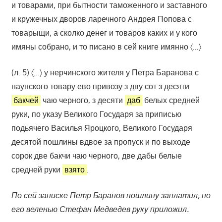
и товарами, при бытности таможенного и заставного
и кружечных дворов ларечного Андрея Попова с
товарыщи, а сколко денег и товаров каких и у кого
имяны собрано, и то писано в сей книге имянно 〈…〉
(л. 5) 〈…〉 у нерчинского жителя у Петра Баранова с
наунского товару ево привозу з дву сот з десяти
бакчей
чаю черного, з десяти
даб
белых средней
руки, по указу Великого Государя за приписью
подьячего Василья Яроцкого, Великого Государя
десятой пошлины вдвое за пропуск и по выходе
сорок две бакчи чаю черного, две дабы белые
средней руки
взято
.
По сей записке Петр Баранов пошлину заплатил, по
его веленью Стефан Медведев руку приложил.