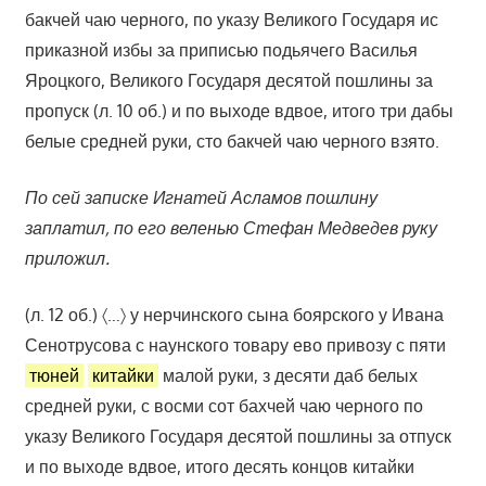
бакчей чаю черного, по указу Великого Государя ис
приказной избы за приписью подьячего Василья
Яроцкого, Великого Государя десятой пошлины за
пропуск (л. 10 об.) и по выходе вдвое, итого три дабы
белые средней руки, сто бакчей чаю черного взято.
По сей записке Игнатей Асламов пошлину
заплатил, по его веленью Стефан Медведев руку
приложил.
(л. 12 об.) 〈…〉 у нерчинского сына боярского у Ивана
Сенотрусова с наунского товару ево привозу с пяти
тюней
китайки
малой руки, з десяти даб белых
средней руки, с восми сот бахчей чаю черного по
указу Великого Государя десятой пошлины за отпуск
и по выходе вдвое, итого десять концов китайки