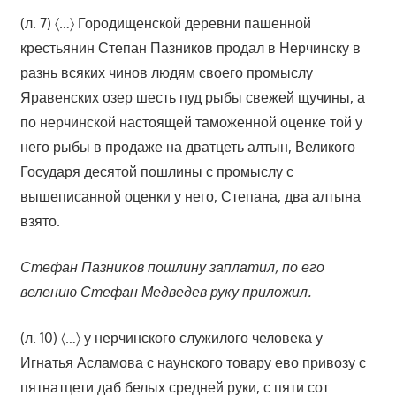
(л. 7) 〈…〉 Городищенской деревни пашенной
крестьянин Степан Пазников продал в Нерчинску в
разнь всяких чинов людям своего промыслу
Яравенских озер шесть пуд рыбы свежей щучины, а
по нерчинской настоящей таможенной оценке той у
него рыбы в продаже на дватцеть алтын, Великого
Государя десятой пошлины с промыслу с
вышеписанной оценки у него, Степана, два алтына
взято.
Стефан Пазников пошлину заплатил, по его
велению Стефан Медведев руку приложил.
(л. 10) 〈…〉 у нерчинского служилого человека у
Игнатья Асламова с наунского товару ево привозу с
пятнатцети даб белых средней руки, с пяти сот