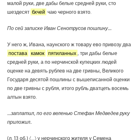
малой руки, две дабы белые средней руки, сто
шездесят
бхчей
чаю черного взято.
По сей записке Иван Сенотрусов пошлину…
У него ж, Ивана, наунского ж товару ево привозу два
постава
камок
пятиланных
, три дабы белые
средней руки, а по нерчинской купецких людей
оценке на девять рублев на две гривны, Великого
Государя десятой пошлины с вышеписанной оценки
по две гривны с рубля, итого рубль дватцеть восемь
алтын взято.
…заплатил, по его веленью Стефан Медведев руку
приложил.
(л. 13 об.) 〈…〉 у нерчинского жителя у Семена