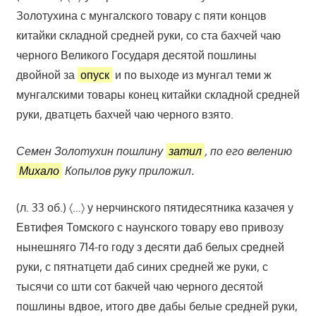
Золотухина с мунгалского товару с пяти концов
китайки складной средней руки, со ста бахчей чаю
черного Великого Государя десятой пошлины
двойной за
опуск
и по выходе из мунгал теми ж
мунгалскими товары конец китайки складной средней
руки, дватцеть бахчей чаю черного взято.
Семен Золотухин пошлину
затил
, по его велению
Михало
Копылов руку приложил.
(л. 33 об.) 〈…〉 у нерчинского пятидесятника казачея у
Евтифея Томского с наунского товару ево привозу
нынешняго 714-го году з десяти даб белых средней
руки, с пятнатцети даб синих средней же руки, с
тысячи со шти сот бакчей чаю черного десятой
пошлины вдвое, итого две дабы белые средней руки,