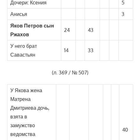
Дочери: Ксения
5
Анисья
3
Яков Петров сын
24
43
Ржахов
У него брат
14
33
Савастьян
(л. 369 / № 507)
У Якова жена
Матрена
Дмитриева дочь,
взята в
замужство
40
ведомства