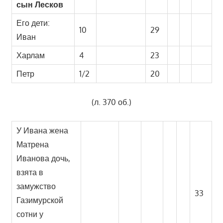
сын Лесков
Его дети:
10
29
Иван
Харлам
4
23
Петр
1/2
20
(л. 370 об.)
У Ивана жена
Матрена
Иванова дочь,
взята в
замужство
33
Газимурской
сотни у