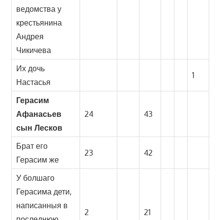
ведомства у
крестьянина
Андрея
Чикичева
Их дочь
1
Настасья
Герасим
Афанасьев
24
43
сын Лесков
Брат его
23
42
Герасим же
У болшаго
Герасима дети,
написанныя в
2
21
последнюю