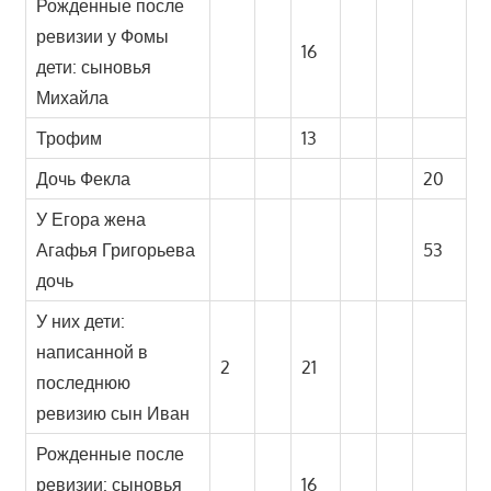
Рожденные после
ревизии у Фомы
16
дети: сыновья
Михайла
Трофим
13
Дочь Фекла
20
У Егора жена
Агафья Григорьева
53
дочь
У них дети:
написанной в
2
21
последнюю
ревизию сын Иван
Рожденные после
ревизии: сыновья
16