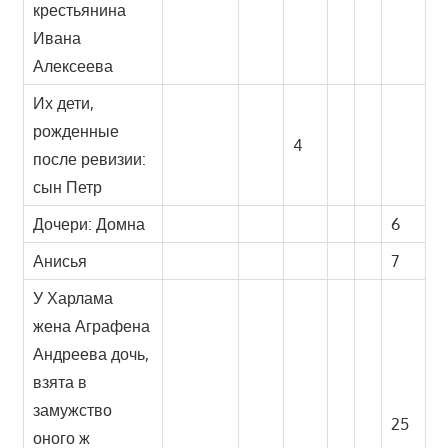
крестьянина
Ивана
Алексеева
Их дети,
рожденные
4
после ревизии:
сын Петр
Дочери: Домна
6
Анисья
7
У Харлама
жена Аграфена
Андреева дочь,
взята в
замужство
25
оного ж