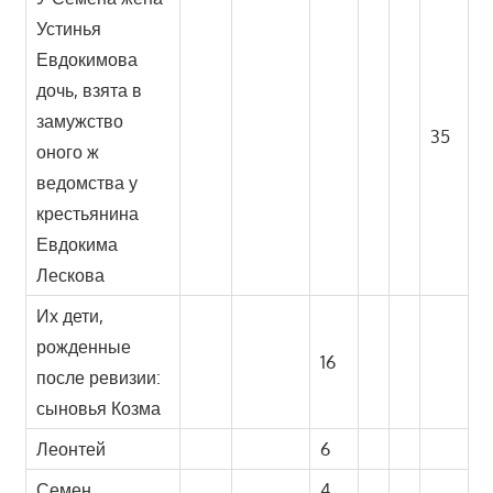
Устинья
Евдокимова
дочь, взята в
замужство
35
оного ж
ведомства у
крестьянина
Евдокима
Лескова
Их дети,
рожденные
16
после ревизии:
сыновья Козма
Леонтей
6
Семен
4