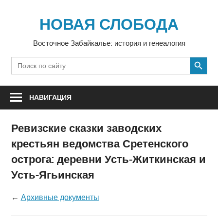
Перейти
к
НОВАЯ СЛОБОДА
содержимому
Восточное Забайкалье: история и генеалогия
SEARCH BUTTON
Search
for:
НАВИГАЦИЯ
Ревизские сказки заводских
крестьян ведомства Сретенского
острога: деревни Усть-Житкинская и
Усть-Ягьинская
←
Архивные документы