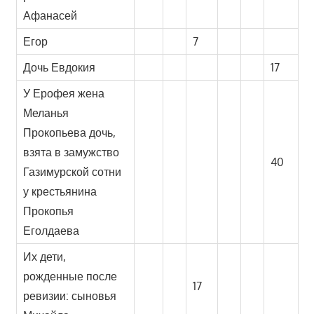
Афанасей
Егор
7
Дочь Евдокия
17
У Ерофея жена
Меланья
Прокопьева дочь,
взята в замужство
40
Газимурской сотни
у крестьянина
Прокопья
Еголдаева
Их дети,
рожденные после
17
ревизии: сыновья