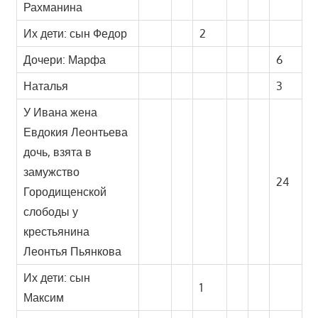
Рахманина
Их дети: сын Федор
2
Дочери: Марфа
6
Наталья
3
У Ивана жена
Евдокия Леонтьева
дочь, взята в
замужство
24
Городищенской
слободы у
крестьянина
Леонтья Пьянкова
Их дети: сын
1
Максим