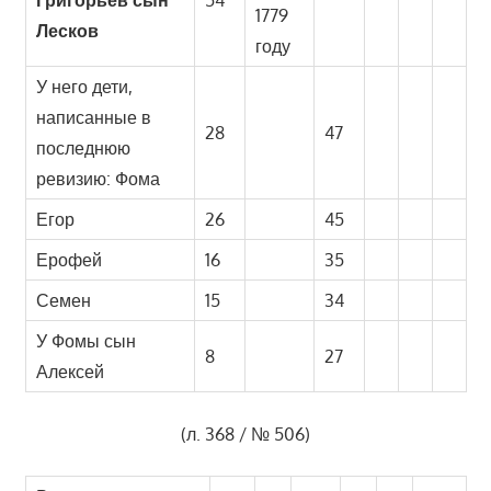
Григорьев сын
54
1779
Лесков
году
У него дети,
написанные в
28
47
последнюю
ревизию: Фома
Егор
26
45
Ерофей
16
35
Семен
15
34
У Фомы сын
8
27
Алексей
(л. 368 / № 506)