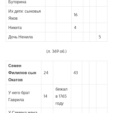
Буторина
Их дети: сыновья
16
Яков
Никита
4
Дочь Ненила
5
(л. 369 об.)
Семен
Филипов сын
24
43
Окатов
бежал
У него брат
14
в 1765
Гаврила
году
У Семена жена