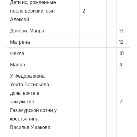
Дети их, рожденные
после ревизии: сын
2
Алексей
Дочери: Мавра
13
Матрена
12
Фекла
10
Мавра
4
У Федора жена
Улита Васильева
дочь, взята в
замужство
21
Газимурской сотни у
крестьянина
Василья Ушакова