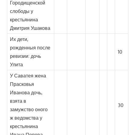
Городищенской
слободы у
крестьянина
Дмитрия Ушакова
Их дети,
рожденныя после
10
ревизии: дочь
Улита
У Саватея жена
Прасковья
Иванова дочь,
взята в
30
замужство оного
ж ведомства у
крестьянина
Ивана Попова