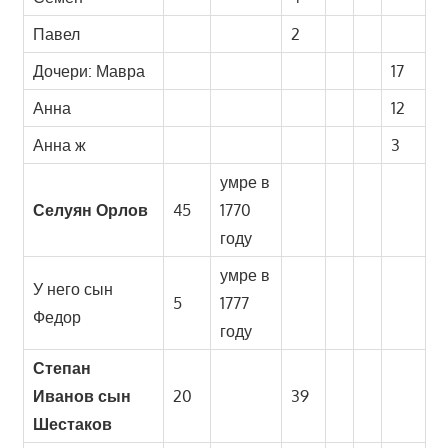
Павел
2
Дочери: Мавра
17
Анна
12
Анна ж
3
умре в
Селуян Орлов
45
1770
году
умре в
У него сын
5
1777
Федор
году
Степан
Иванов сын
20
39
Шестаков