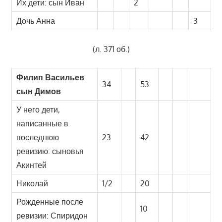
Их дети: сын Иван
2
Дочь Анна
3
(л. 371 об.)
Филип Васильев
34
53
сын Димов
У него дети,
написанные в
последнюю
23
42
ревизию: сыновья
Акинтей
Николай
1/2
20
Рожденные после
10
ревизии: Спиридон