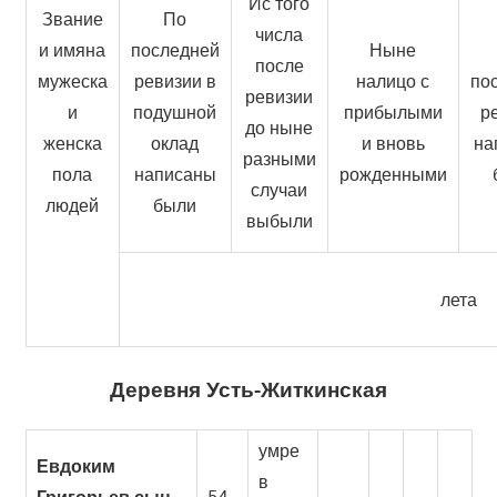
Ис того
Звание
По
числа
и имяна
последней
Ныне
после
мужеска
ревизии в
налицо с
по
ревизии
и
подушной
прибылыми
р
до ныне
женска
оклад
и вновь
на
разными
пола
написаны
рожденными
случаи
людей
были
выбыли
лета
Деревня Усть-Житкинская
умре
Евдоким
в