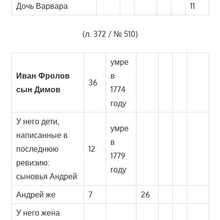
Дочь Варвара
11
(л. 372 / № 510)
умре
Иван Фролов
в
36
сын Димов
1774
году
У него дети,
умре
написанные в
в
последнюю
12
1779
ревизию:
году
сыновья Андрей
Андрей же
7
26
У него жена