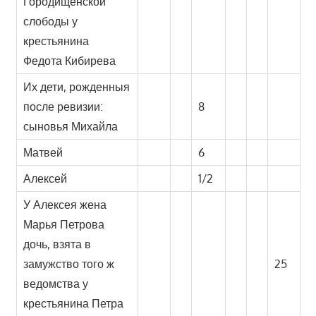
Городищенской
слободы у
крестьянина
Федота Кибирева
Их дети, рожденныя
после ревизии:
8
сыновья Михайла
Матвей
6
Алексей
1/2
У Алексея жена
Марья Петрова
дочь, взята в
замужство того ж
25
ведомства у
крестьянина Петра