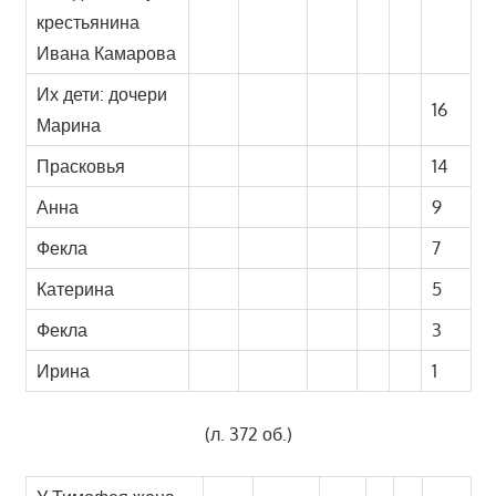
крестьянина
Ивана Камарова
Их дети: дочери
16
Марина
Прасковья
14
Анна
9
Фекла
7
Катерина
5
Фекла
3
Ирина
1
(л. 372 об.)