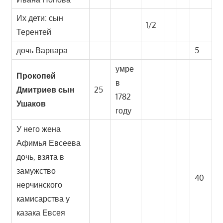
Их дети: сын
1/2
Терентей
дочь Варвара
5
умре
Прокопей
в
Дмитриев сын
25
1782
Ушаков
году
У него жена
Афимья Евсеева
дочь, взята в
замужство
40
нерчинского
камисарства у
казака Евсея