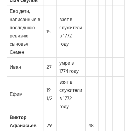
сын Окулов
Ево дети,
написанныя в
взят в
последнюю
служители
15
ревизию:
в 1772
сыновья
году
Семен
умре в
Иван
27
1774 году
взят в
19
служители
Ефим
1/2
в 1772
году
Виктор
Афанасьев
29
48