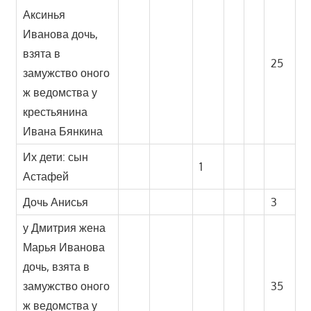
Аксинья
Иванова дочь,
взята в
25
замужство оного
ж ведомства у
крестьянина
Ивана Бянкина
Их дети: сын
1
Астафей
Дочь Анисья
3
у Дмитрия жена
Марья Иванова
дочь, взята в
замужство оного
35
ж ведомства у