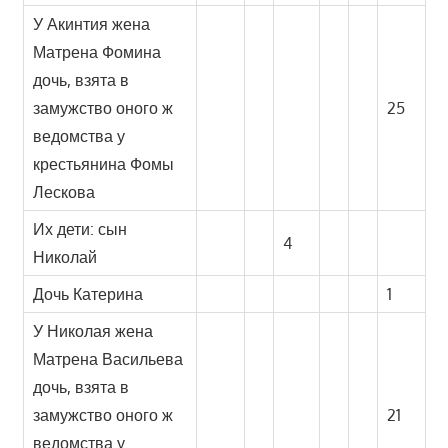
У Акинтия жена
Матрена Фомина
дочь, взята в
замужство оного ж
25
ведомства у
крестьянина Фомы
Лескова
Их дети: сын
4
Николай
Дочь Катерина
1
У Николая жена
Матрена Васильева
дочь, взята в
замужство оного ж
21
ведомства у