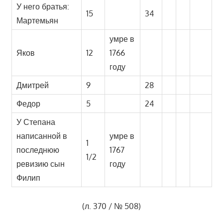
У него братья:
15
34
Мартемьян
умре в
Яков
12
1766
году
Дмитрей
9
28
Федор
5
24
У Степана
написанной в
умре в
1
последнюю
1767
1/2
ревизию сын
году
Филип
(л. 370 / № 508)