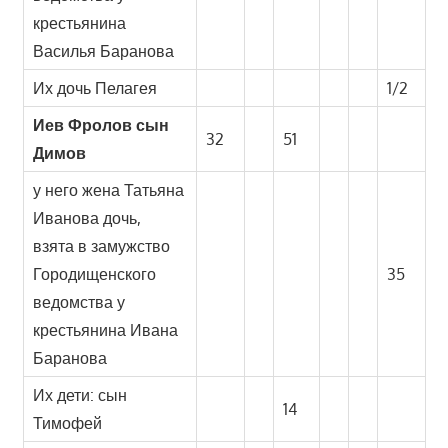
крестьянина
Василья Баранова
Их дочь Пелагея
1/2
Иев Фролов сын
32
51
Димов
у него жена Татьяна
Иванова дочь,
взята в замужство
Городищенского
35
ведомства у
крестьянина Ивана
Баранова
Их дети: сын
14
Тимофей