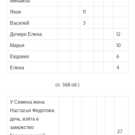
Михайла
Яков
11
Василей
3
Дочери Елена
12
Марья
10
Евдокия
6
Елена
4
(л. 368 об.)
У Семена жена
Настасья Федотова
дочь, взята в
замужство
27