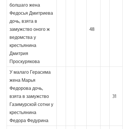
болшаго жена
Федосья Дмитриева
дочь, взята в
замужство оного ж
48
ведомства у
крестьянина
Дмитрия
Проскурякова
У малаго Герасима
жена Марья
Федорова дочь,
взята в замужство
31
Газимурской сотни у
крестьянина
Федора Федурина