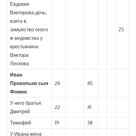
Евдокия
Викторова дочь,
взята в
замужство оного
25
ж ведомства у
крестьянина
Виктора
Лескова
Иван
Прокопьев сын
26
45
Фомин
У него братья:
22
41
Дмитрей
Тимофей
19
38
У Ивана жена