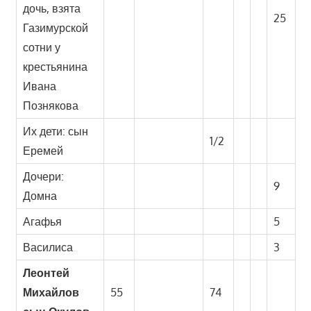
дочь, взята
25
Газимурской
сотни у
крестьянина
Ивана
Познякова
Их дети: сын
1/2
Еремей
Дочери:
9
Домна
Агафья
5
Василиса
3
Леонтей
Михайлов
55
74