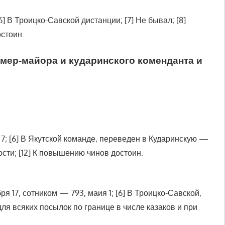
6] В Троицко-Савской дистанции; [7] Не бывал; [8]
остоин.
мер-майора и кударинского коменданта и
я 7; [6] В Якутской команде, переведен в Кударинскую —
ности; [12] К повышению чинов достоин.
ря 17, сотником — 793, маия 1; [6] В Троицко-Савской,
 для всяких посылок по границе в числе казаков и при