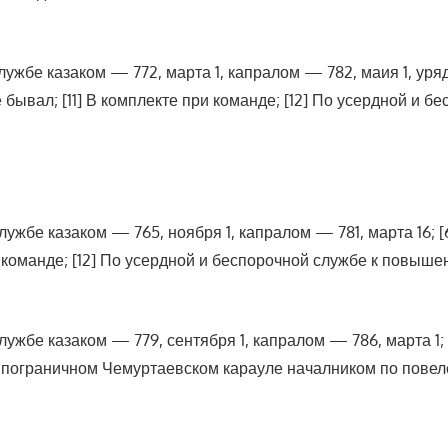
В службе казаком — 772, марта 1, капралом — 782, маия 1, ур
 Не бывал; [11] В комплекте при команде; [12] По усердной 
 службе казаком — 765, ноября 1, капралом — 781, марта 16; 
при команде; [12] По усердной и беспорочной службе к повыш
 службе казаком — 779, сентября 1, капралом — 786, марта 1;
 при пограничном Чемуртаевском карауле началником по пове