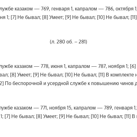
В службе казаком — 769, генваря 1, капралом — 786, октября 
; [7] Не бывал; [8] Умеет; [9] Не бывал; [10] Не бывал; [11
(л. 280 об. – 281)
В службе казаком — 778, июня 1, капралом — 787, ноября 1; 
ал; [8] Умеет; [9] Не бывал; [10] Не бывал; [11] В комплек
2] По беспорочной и усердной службе к повышению чинов д
В службе казаком — 771, ноября 15, капралом — 789, генваря 
7] Не бывал; [8] Умеет; [9] Не бывал; [10] Не бывал; [11] В