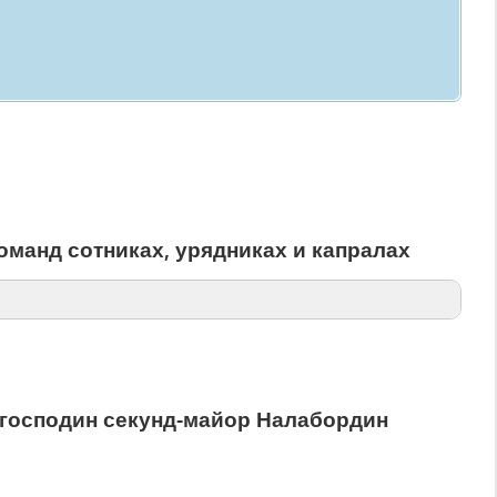
оманд сотниках, урядниках и капралах
 господин секунд-майор Налабордин