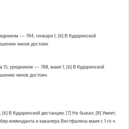
рядником — 784, генваря 1; [6] В Кударинской
овышению чинов достоин.
а 15, урядником — 788, маия 1; [6] В Кударинской
вышению чинов достоин.
 [6] В Кударинской дистанции; [7] Не бывал; [8] Умеет;
обер-коменданта и кавалера Вестфалена маия с 1-го ч.