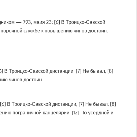
ядником — 793, маия 23; [6] В Троицко-Савской
и беспорочной службе к повышению чинов достоин.
[6] В Троицко-Савской дистанции; [7] Не бывал; [8]
ению чинов достоин.
 [6] В Троицко-Савской дистанции; [7] Не бывал; [8]
лению пограничной канцелярии; [12] По усердной и