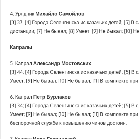
4. Урядник
Михайло Самойлов
[3] 37; [4] Города Селенгинска ис казачьих детей; [5] 
дистанции; [7] Не бывал; [8] Умеет; [9] Не бывал; [10]
Капралы
5. Капрал
Александр Мостовских
[3] 44; [4] Города Селенгинска ис казачьих детей; [5] В
Умеет; [9] Не бывал; [10] Не бывал; [11] В комплекте 
6. Капрал
Петр Бурлаков
[3] 34; [4] Города Селенгинска ис казачьих детей; [5] В
Умеет; [9] Не бывал; [10] Не бывал; [11] В комплекте
беспорочной службе к повышению чинов достоин.
7. Капрал
Иван Главинской