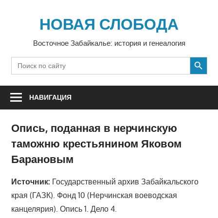
Перейти
к
НОВАЯ СЛОБОДА
содержимому
Восточное Забайкалье: история и генеалогия
SEARCH BUTTON
Search
for:
НАВИГАЦИЯ
Опись, поданная в нерчинскую
таможню крестьянином Яковом
Барановым
Источник:
Государственный архив Забайкальского
края (
ГАЗК). Фонд 10 (Нерчинская воеводская
канцелярия). Опись 1. Дело 4.