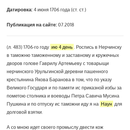
Датировка:
4 июня 1706 года (ст. ст.)
Публикация на сайте:
07.2018
(л. 483) 1706-го году
ию 4 день
. Роспись в Нерчинску
в таможню таможенному и заставному и кружечных
дворов голове Гаврилу Артемьеву с товарыщи
нерчинского Урульгинской деревни пашенного
крестьянина Якова Баранова в том, что по указу
Великого Государя и по памяти ис приказной избы за
пометою столника и воеводы Петра Савича Мусина
Пушкина и по отпуску ис таможни иду я на
Наун
для
долговой взятки.
А со мною идет своего промыслу двести кож