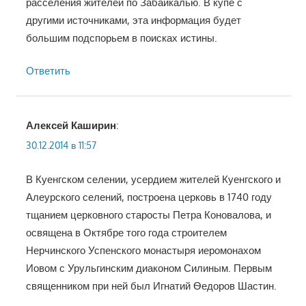
расселения жителей по Забайкалью. В купе с
другими источниками, эта информация будет
большим подспорьем в поисках истины.
Ответить
Алексей Каширин
:
30.12.2014 в 11:57
В Куенгском селении, усердием жителей Куенгского и
Алеурского селений, построена церковь в 1740 году
тщанием церковного старосты Петра Коновалова, и
освящена в Октябре того года строителем
Нерчинского Успенского монастыря иеромонахом
Иовом с Урульгинским диаконом Силиным. Первым
священником при ней был Игнатий Ѳедоров Шастин.