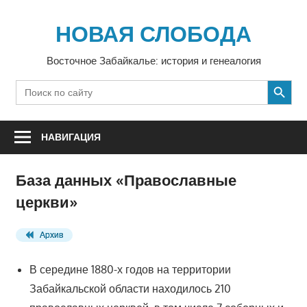
Перейти
к
НОВАЯ СЛОБОДА
содержимому
Восточное Забайкалье: история и генеалогия
SEARCH BUTTON
Search
for:
НАВИГАЦИЯ
База данных «Православные
церкви»
Архив
В середине 1880-х годов на территории
Забайкальской области находилось 210