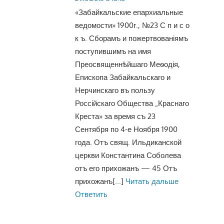
«Забайкальские епархиальные
ведомости» 1900г., №23 С п и с о
к ъ. Сборамъ и пожертвованіямъ
поступившимъ на имя
Преосвященнѣйшаго Меѳодія,
Епископа Забайкальскаго и
Нерчинскаго въ пользу
Россійскаго Общества „Краснаго
Креста» за время съ 23
Сентября по 4-е Ноября 1900
года. Отъ свящ. Ильдиканской
церкви Константина Соболева
отъ его прихожанъ — 45 Отъ
прихожанъ
[...]
Читать дальше
Ответить