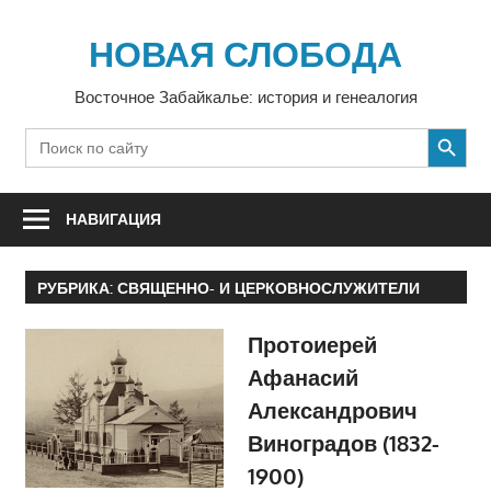
Перейти
к
НОВАЯ СЛОБОДА
содержимому
Восточное Забайкалье: история и генеалогия
SEARCH BUTTON
Search
for:
НАВИГАЦИЯ
РУБРИКА:
СВЯЩЕННО- И ЦЕРКОВНОСЛУЖИТЕЛИ
Протоиерей
Афанасий
Александрович
Виноградов (1832-
1900)