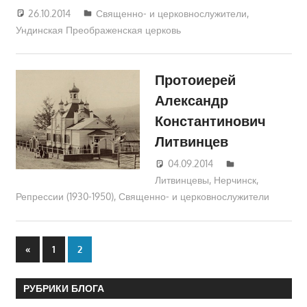
26.10.2014
Екатерина Аникина
Священно- и церковнослужители
,
Ундинская Преображенская церковь
Протоиерей
Александр
Константинович
Литвинцев
04.09.2014
Екатерина
Литвинцевы
,
Нерчинск
Аникина
,
Репрессии (1930-1950)
,
Священно- и церковнослужители
Пагинация
Предыдущие
«
1
2
записи
записей
РУБРИКИ БЛОГА