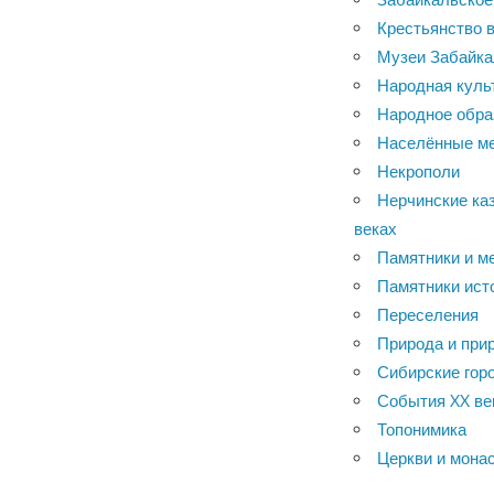
Крестьянство в
Музеи Забайка
Народная куль
Народное обра
Населённые м
Некрополи
Нерчинские каз
веках
Памятники и м
Памятники ист
Переселения
Природа и при
Сибирские горо
События XX ве
Топонимика
Церкви и мона