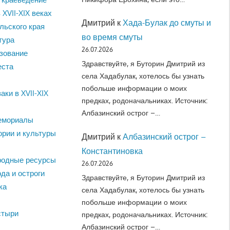
 XVII-XIX веках
Дмитрий
к
Хада-Булак до смуты и
льского края
во время смуты
тура
26.07.2026
зование
Здравствуйте, я Буторин Дмитрий из
еста
села Хадабулак, хотелось бы узнать
побольше информации о моих
аки в XVII-XIX
предках, родоначальниках. Источник:
Албазинский острог –…
емориалы
ории и культуры
Дмитрий
к
Албазинский острог –
Константиновка
родные ресурсы
26.07.2026
да и остроги
Здравствуйте, я Буторин Дмитрий из
ка
села Хадабулак, хотелось бы узнать
побольше информации о моих
стыри
предках, родоначальниках. Источник:
Албазинский острог –…