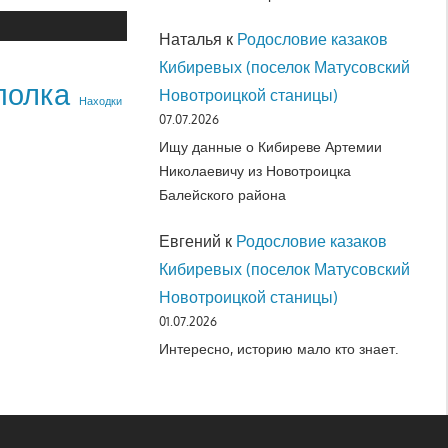
Наталья
к
Родословие казаков
Кибиревых (поселок Матусовский
полка
Новотроицкой станицы)
Находки
07.07.2026
Ищу данные о Кибиреве Артемии
Николаевичу из Новотроицка
Балейского района
Евгений
к
Родословие казаков
Кибиревых (поселок Матусовский
Новотроицкой станицы)
01.07.2026
Интересно, историю мало кто знает.