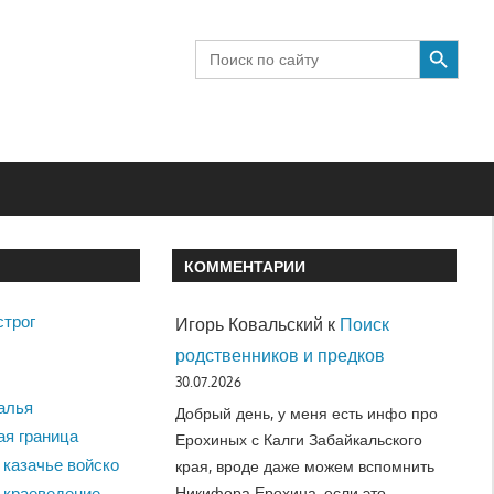
SEARCH BUTTON
Search
for:
КОММЕНТАРИИ
строг
Игорь Ковальский
к
Поиск
родственников и предков
30.07.2026
алья
Добрый день, у меня есть инфо про
ая граница
Ерохиных с Калги Забайкальского
 казачье войско
края, вроде даже можем вспомнить
Никифора Ерохина, если это…
 краеведение