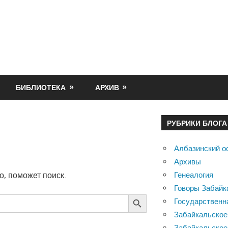
БИБЛИОТЕКА
АРХИВ
РУБРИКИ БЛОГА
Албазинский о
Архивы
Генеалогия
о, поможет поиск.
Говоры Забайк
SEARCH BUTTON
Государственн
Забайкальское
Забайкальское