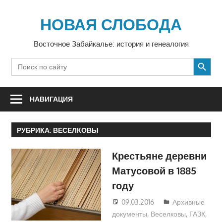
Перейти
к
НОВАЯ СЛОБОДА
содержимому
Восточное Забайкалье: история и генеалогия
SEARCH BUTTON
Search
for:
НАВИГАЦИЯ
РУБРИКА:
ВЕСЕЛКОВЫ
Крестьяне деревни
Матусовой в 1885
году
09.03.2016
Екатерина
Архивные
документы
,
Веселковы
Аникина
,
ГАЗК
,