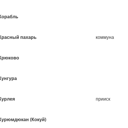
Корабль
Красный пахарь
коммуна
Крюково
Кунгура
Курлея
прииск
Курюмдюкан (Кокуй)