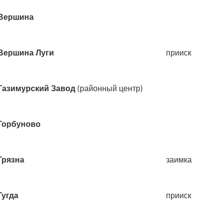
Вершина
Вершина Луги
прииск
Газимурский Завод
(районный центр)
Горбуново
Грязна
заимка
Гугда
прииск