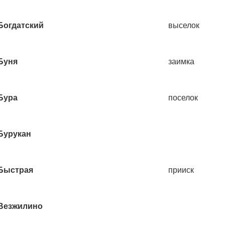
Богдатский
выселок
Буня
заимка
Бура
поселок
Бурукан
Быстрая
прииск
Везжилино