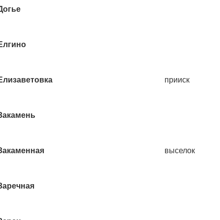
Догье
Елгино
Елизаветовка
прииск
Закамень
Закаменная
выселок
Заречная