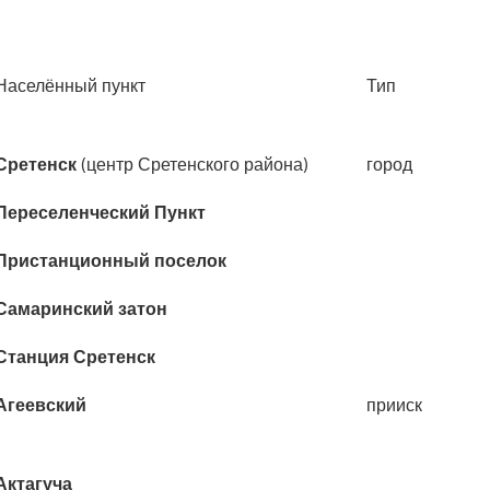
Населённый пункт
Тип
Населённый пункт
Тип
Сретенск
(центр Сретенского района)
город
Переселенческий Пункт
Пристанционный поселок
Самаринский затон
Станция Сретенск
Агеевский
прииск
Актагуча