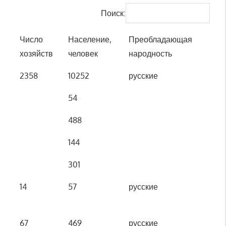
Поиск:
Число
Население,
Преобладающая
хозяйств
человек
народность
Число
Население,
Преобладающая
2358
10252
русские
хозяйств
человек
народность
54
488
144
301
14
57
русские
67
469
русские