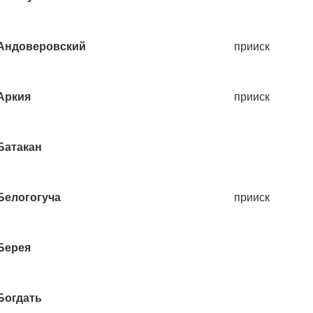
Андоверовский
прииск
Аркия
прииск
Батакан
Белогогуча
прииск
Берея
Богдать