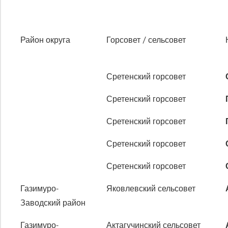
Район округа
Горсовет / сельсовет
Район округа
Горсовет / сельсовет
Сретенский горсовет
Сретенский горсовет
Сретенский горсовет
Сретенский горсовет
Сретенский горсовет
Газимуро-
Яковлевский сельсовет
Заводский район
Газимуро-
Актагучинский сельсовет