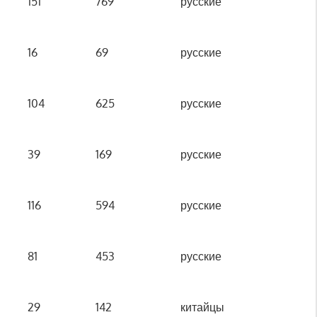
151
769
русские
16
69
русские
104
625
русские
39
169
русские
116
594
русские
81
453
русские
29
142
китайцы