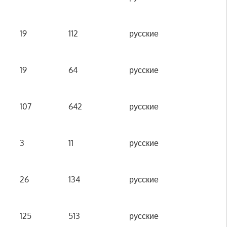
19
112
русские
19
64
русские
107
642
русские
3
11
русские
26
134
русские
125
513
русские