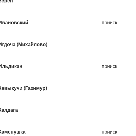
Зерен
Ивановский
прииск
Игдоча (Михайлово)
Ильдикан
прииск
Кавыкучи (Газимур)
Калдага
Каменушка
прииск