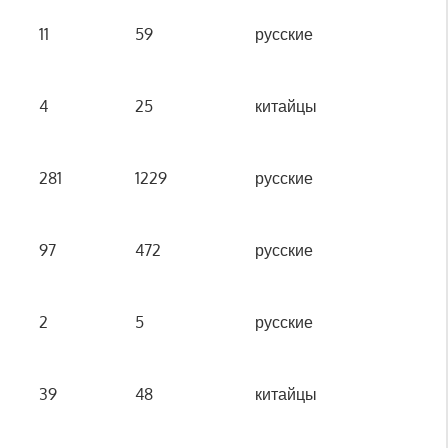
11
59
русские
4
25
китайцы
281
1229
русские
97
472
русские
2
5
русские
39
48
китайцы