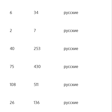
6
34
русские
2
7
русские
40
253
русские
75
430
русские
108
511
русские
26
136
русские