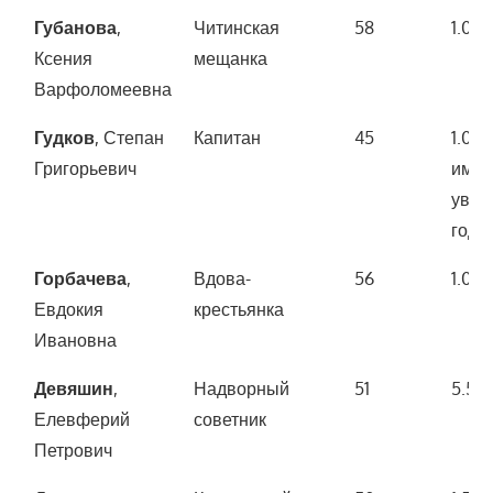
Губанова
,
Читинская
58
1.00
Ксения
мещанка
Варфоломеевна
Гудков
, Степан
Капитан
45
1.00
Григорьевич
имущ
увел
года)
Горбачева
,
Вдова-
56
1.00
Евдокия
крестьянка
Ивановна
Девяшин
,
Надворный
51
5.50
Елевферий
советник
Петрович