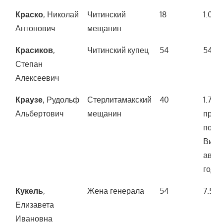
Краско
, Николай
Читинский
18
1.00
Антонович
мещанин
Красиков
,
Читинский купец
54
54.0
Степан
Алексеевич
Краузе
, Рудольф
Стерлитамакский
40
1.70
Альбертович
мещанин
прио
полк
Винн
авгус
года)
Кукель
,
Жена генерала
54
7.50
Елизавета
Ивановна