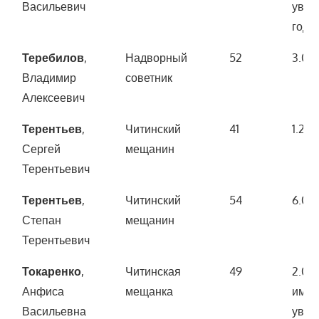
Васильевич
увел
года)
Теребилов
,
Надворный
52
3.00
Владимир
советник
Алексеевич
Терентьев
,
Читинский
41
1.200
Сергей
мещанин
Терентьевич
Терентьев
,
Читинский
54
6.00
Степан
мещанин
Терентьевич
Токаренко
,
Читинская
49
2.00
Анфиса
мещанка
имущ
Васильевна
увел