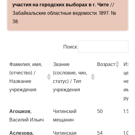
участия на городских выборах в г. Чите
//
Забайкальские областные ведомости. 1897. №
38.
Поиск:
Фамилия, имя,
Звание
Возраст
Изби
(отчество) /
(сословие, чин,
ценз
Название
статус) / Тип
недв
учреждения
учреждения
имущ
рубл
Фамилия, имя,
Звание
Возраст
Изби
Агошков
,
Читинский
50
1.500
(отчество) /
(сословие, чин,
ценз
Василий Ильич
мещанин
Название
статус) / Тип
недв
Аслезова
,
Читинская
54
1.00
учреждения
учреждения
имущ