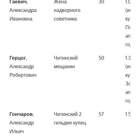
Гаевич
,
Жена
30
1.00
Александра
надворного
(иму
Ивановна
советника
купл
Плот
апре
года)
Герцог
,
Читинский
50
1.300
Александр
мещанин
(иму
Робертович
купл
Золо
апре
года)
Гончаров
,
Читинский 2
57
1.500
Александр
гильдии купец
Ильич