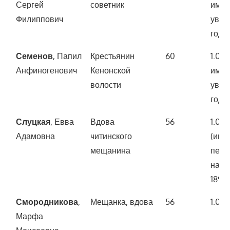
Сергей
советник
имущ
Филиппович
увел
года)
Семенов
, Папил
Крестьянин
60
1.00
Анфиногенович
Кенонской
имущ
волости
увел
года)
Слуцкая
, Евва
Вдова
56
1.00
Адамовна
читинского
(иму
мещанина
пере
насл
1895 
Смородникова
,
Мещанка, вдова
56
1.00
Марфа