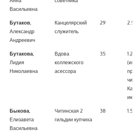
Анна
советника
Васильевна
Бутаков
,
Канцелярский
29
2.50
Александр
служитель
Андреевич
Бутакова
,
Вдова
35
1.200
Лидия
коллежского
(иму
Николаевна
асессора
прио
чино
Каза
июля
Быкова
,
Читинская 2
38
1.500
Елизавета
гильдии купчиха
Васильевна