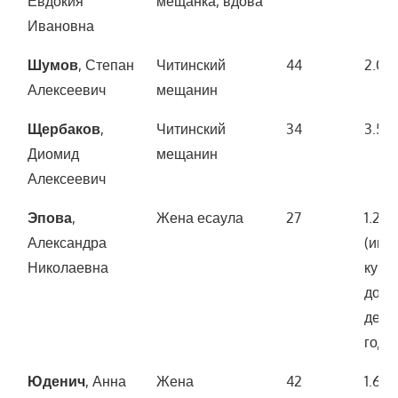
Евдокия
мещанка, вдова
Ивановна
Шумов
, Степан
Читинский
44
2.00
Алексеевич
мещанин
Щербаков
,
Читинский
34
3.50
Диомид
мещанин
Алексеевич
Эпова
,
Жена есаула
27
1.200
Александра
(иму
Николаевна
купл
докт
дека
года)
Юденич
, Анна
Жена
42
1.600