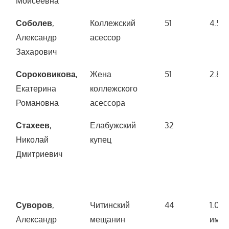
Моисеевна
Соболев
,
Коллежский
51
4.50
Александр
асессор
Захарович
Сороковикова
,
Жена
51
2.80
Екатерина
коллежского
Романовна
асессора
Стахеев
,
Елабужский
32
Николай
купец
Дмитриевич
Суворов
,
Читинский
44
1.00
Александр
мещанин
имущ