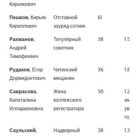
Кирьякович
Пешков
, Кирьяк
Отставной
61
Кириллович
зауряд-сотник
Рахманов
,
Титулярный
38
1.500
Андрей
советник
Тимофеевич
Рудаков
, Егор
Читинский
36
1.800
Дормидонтович
мещанин
Саврасова
,
Жена
50
1.200
Капиталина
коллежского
имущ
Илларионовна
регистратора
увел
года)
Саульский
,
Надворный
38
1.300