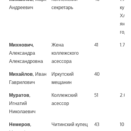
Андреевич
секретарь
купл
Хлын
янва
года)
Михнович
,
Жена
41
1.700
Александра
коллежского
Александровна
асессора
Михайлов
, Иван
Иркутский
40
Гаврилович
мещанин
Муратов
,
Коллежский
51
2.00
Игнатий
асессор
Николаевич
Немеров
,
Читинский купец
43
10.0