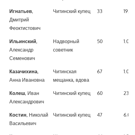
Игнатьев
,
Читинский купец
33
19.10
Дмитрий
Феоктистович
Ильинский
,
Надворный
50
1.00
Александр
советник
Семенович
Казачихина
,
Читинская
67
1.00
Анна Ивановна
мещанка, вдова
Колеш
, Иван
Читинский купец
60
23.2
Александрович
Костин
, Николай
Читинский купец
47
6.00
Васильевич