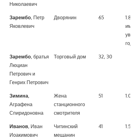
Николаевич
Зарембо
, Петр
Дворянин
65
1.800
Яковлевич
имущ
увел
года)
Зарембо
, братья
Торговый дом
32, 30
Люциан
Петрович и
Генрих Петрович
Зимина
,
Жена
51
1.00
Аграфена
станционного
Спиридоновна
смотрителя
Иванов
, Иван
Читинский
41
1.500
Иоакимович
мещанин