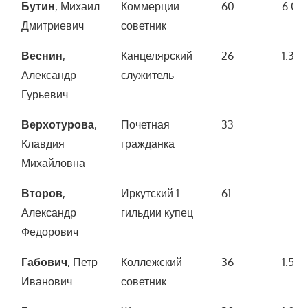
Бутин
, Михаил
Коммерции
60
6.00
Дмитриевич
советник
Веснин
,
Канцелярский
26
1.300
Александр
служитель
Гурьевич
Верхотурова
,
Почетная
33
Клавдия
гражданка
Михайловна
Второв
,
Иркутский 1
61
Александр
гильдии купец
Федорович
Габович
, Петр
Коллежский
36
1.500
Иванович
советник