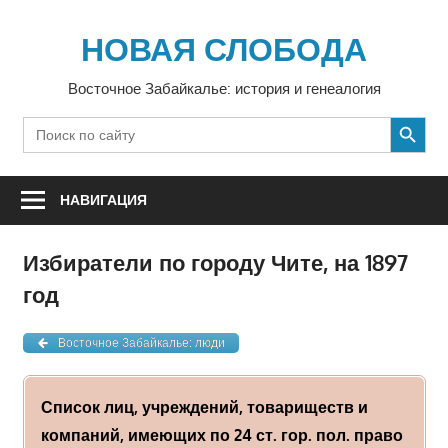
Перейти
к
НОВАЯ СЛОБОДА
содержимому
Восточное Забайкалье: история и генеалогия
SEARCH BUTTON
Search
for:
НАВИГАЦИЯ
Избиратели по городу Чите, на 1897
год
Восточное Забайкалье: люди
Список лиц, учреждений, товариществ и
компаний, имеющих по 24 ст. гор. пол. право