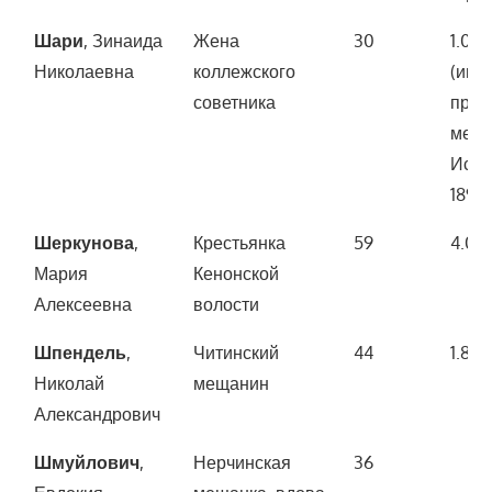
Шари
, Зинаида
Жена
30
1.00
Николаевна
коллежского
(иму
советника
прио
мещ
Исае
1896 
Шеркунова
,
Крестьянка
59
4.00
Мария
Кенонской
Алексеевна
волости
Шпендель
,
Читинский
44
1.800
Николай
мещанин
Александрович
Шмуйлович
,
Нерчинская
36