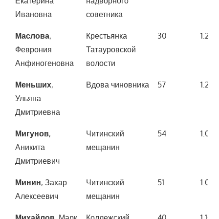
Екатерина
надворного
Ивановна
советника
Маслова
,
Крестьянка
30
1.200
Феврония
Татауровской
Анфиногеновна
волости
Меньших
,
Вдова чиновника
57
1.200
Ульяна
Дмитриевна
Мигунов
,
Читинский
54
1.00
Аникита
мещанин
Дмитриевич
Минин
, Захар
Читинский
51
1.00
Алексеевич
мещанин
Михайлов
, Марк
Коллежский
40
1.10