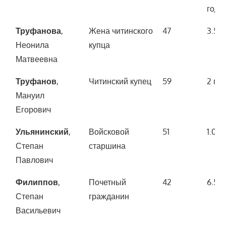
года)
Труфанова
,
Жена читинского
47
3.50
Неонила
купца
Матвеевна
Труфанов
,
Читинский купец
59
2 ги
Мануил
Егорович
Ульянинский
,
Войсковой
51
1.00
Степан
старшина
Павлович
Филиппов
,
Почетный
42
6.50
Степан
гражданин
Васильевич