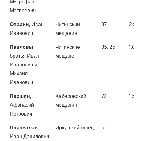
Митрофан
Матвеевич
Опарин
, Иван
Читинский
37
2.80
Иванович
мещанин
Павловы
,
Читинские
35, 25
1.00
братья Иван
мещане
Иванович и
Михаил
Иванович
Першин
,
Хабаровский
72
1.500
Афанасий
мещанин
Петрович
Перевалов
,
Иркутский купец
51
Иван Данилович