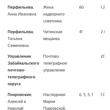
Перфильева
,
Жена
60
1.200
Анна Ивановна
надворного
советника
Перфильева
,
Читинская
41
2.00
Татьяна
мещанка
Семеновна
Управление
Почтово-
20.0
Забайкальского
телеграфное
почтово-
управление
телеграфного
округа
Покровские
,
Наследники
6, 5, 3, 1
1.00
Алексей и
Марии
Николай
Покровской,