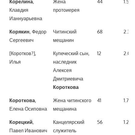
Корелина
,
Жена
44
1.500
Клавдия
протоиерея
Ианнуарьевна
Корякин
, Федор
Читинский
68
2.30
Сергеевич
мещанин
[Коротков?],
Купеческий сын,
12
2.00
Илья
наследник
Алексея
Дмитриевича
Короткова
Короткова
,
Жена читинского
41
1.700
Елена Осиповна
мещанина
Корецкий
,
Канцелярский
56
1.200
Павел Иванович
служитель