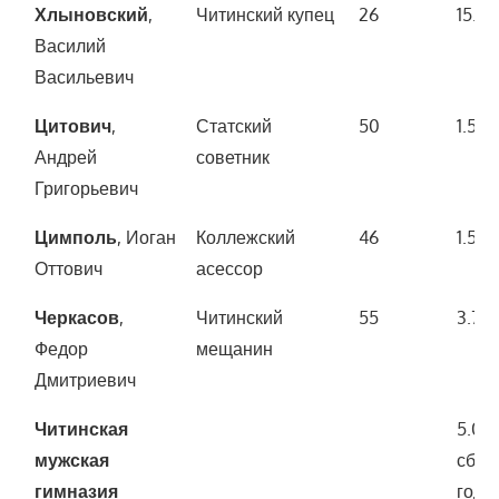
Хлыновский
,
Читинский купец
26
15.0
Василий
Васильевич
Цитович
,
Статский
50
1.500
Андрей
советник
Григорьевич
Цимполь
, Иоган
Коллежский
46
1.500
Оттович
асессор
Черкасов
,
Читинский
55
3.70
Федор
мещанин
Дмитриевич
Читинская
5.00
мужская
сбор
гимназия
года)