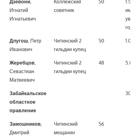
Дзевони
,
Коллежский
50
1.500
Игнатий
советник
имущ
Игнатьевич
увел
года)
Длугош
, Петр
Читинский 2
50
1.00
Иванович
гильдии купец
Жеребцов
,
Читинский 2
48
5.80
Севастиан
гильдии купец
Матвеевич
Забайкальское
30.0
областное
правление
Замошников
,
Читинский
56
Дмитрий
мещанин