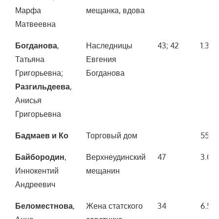
Марфа
мещанка, вдова
рубл
Матвеевна
Богданова
,
Наследницы
43; 42
1.300
Татьяна
Евгения
Григорьевна;
Богданова
Разгильдеева
,
Анисья
Григорьевна
Бадмаев и Ко
Торговый дом
55.5
Байбородин
,
Верхнеудинский
47
3.00
Иннокентий
мещанин
Андреевич
Беломестнова
,
Жена статского
34
6.50