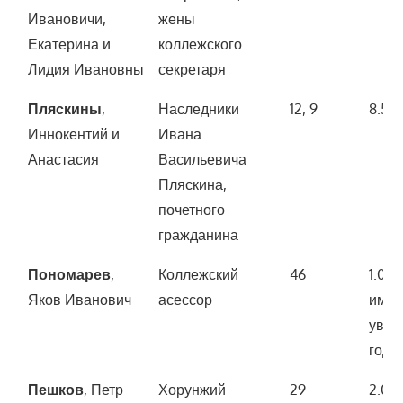
Ивановичи,
жены
Екатерина и
коллежского
Лидия Ивановны
секретаря
Пляскины
,
Наследники
12, 9
8.50
Иннокентий и
Ивана
Анастасия
Васильевича
Пляскина,
почетного
гражданина
Пономарев
,
Коллежский
46
1.00
Яков Иванович
асессор
имущ
увел
года)
Пешков
, Петр
Хорунжий
29
2.00