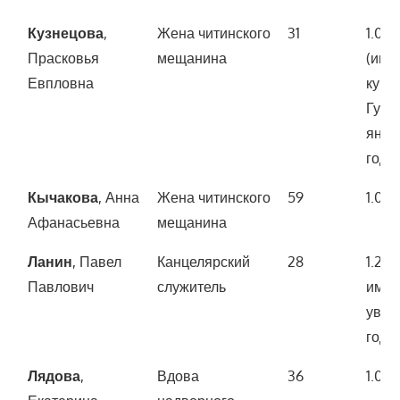
Кузнецова
,
Жена читинского
31
1.00
Прасковья
мещанина
(иму
Евпловна
купл
Гуса
янва
года)
Кычакова
, Анна
Жена читинского
59
1.00
Афанасьевна
мещанина
Ланин
, Павел
Канцелярский
28
1.200
Павлович
служитель
имущ
увел
года)
Лядова
,
Вдова
36
1.00