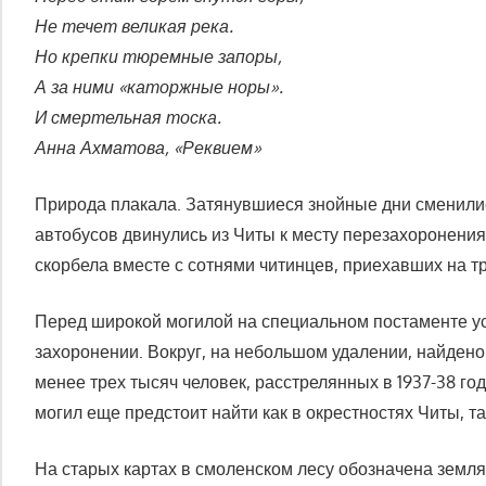
Не течет великая река.
Но крепки тюремные запоры,
А за ними «каторжные норы».
И смертельная тоска.
Анна Ахматова, «Реквием»
Природа плакала. Затянувшиеся знойные дни сменились
автобусов двинулись из Читы к месту перезахоронени
скорбела вместе с сотнями читинцев, приехавших на 
Перед широкой могилой на специальном постаменте ус
захоронении. Вокруг, на небольшом удалении, найдено
менее трех тысяч человек, расстрелянных в 1937-38 го
могил еще предстоит найти как в окрестностях Читы, та
На старых картах в смоленском лесу обозначена землян