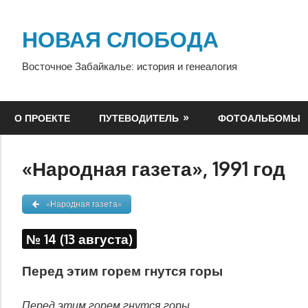
Перейти
к
НОВАЯ СЛОБОДА
содержимому
Восточное Забайкалье: история и генеалогия
О ПРОЕКТЕ
ПУТЕВОДИТЕЛЬ
ФОТОАЛЬБОМЫ
«Народная газета», 1991 год
«Народная газета»
№ 14 (13 августа)
Перед этим горем гнутся горы
Перед этим горем гнутся горы,