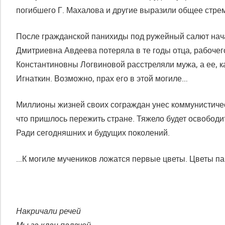
погибшего Г. Махалова и другие выразили общее стрем
После гражданской панихиды под ружейный салют нача
Дмитриевна Авдеева потеряла в те годы отца, рабоче
Константиновны Логвиновой расстреляли мужа, а ее, к
Игнаткин. Возможно, прах его в этой могиле…
Миллионы жизней своих сограждан унес коммунистически
что пришлось пережить стране. Тяжело будет освободит
Ради сегодняшних и будущих поколений.
…К могиле мучеников ложатся первые цветы. Цветы пам
Накричали речей