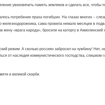
ление увековечить память земляков и сделать все, чтобы 
лось погребение праха погибших. На глазах многих – слез
го-железнодорожника, сама провела немало месяцев в подв
ак жену «врага народа», бросили на каторгу в Акмолинский
й режим. А сколько россиян забросил на чужбину! Нет, не 
ься от наследия коммунистического господства, слишком глу
яти и великой скорби.