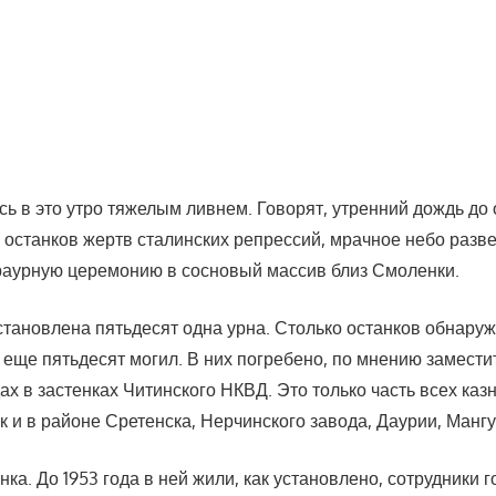
 в это утро тяжелым ливнем. Говорят, утренний дождь до о
я останков жертв сталинских репрессий, мрачное небо раз
траурную церемонию в сосновый массив близ Смоленки.
тановлена пятьдесят одна урна. Столько останков обнару
 еще пятьдесят могил. В них погребено, по мнению замести
дах в застенках Читинского НКВД. Это только часть всех ка
к и в районе Сретенска, Нерчинского завода, Даурии, Мангу
ка. До 1953 года в ней жили, как установлено, сотрудники