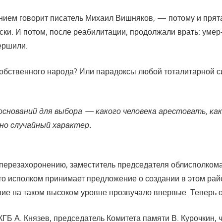
нием говорит писатель Михаил Вишняков, — потому и прята
ки. И потом, после реабилитации, продолжали врать: умер-д
ершили.
обственного народа? Или парадоксы любой тоталитарной си
 оснований для выбора — какого человека арестовать, ка
о случайный характер.
 перезахоронению, заместитель председателя облисполкома
то исполком принимает предложение о создании в этом рай
ие на таком высоком уровне прозвучало впервые. Теперь 
ГБ А. Князев, председатель Комитета памяти В. Курочкин,