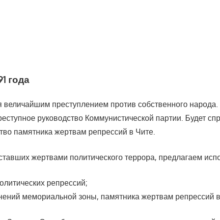
91 года
я величайшим преступлением против собственного народа.
еступное руководство Коммунистической партии. Будет спр
во памятника жертвам репрессий в Чите.
 ставших жертвами политического террора, предлагаем исп
олитических репрессий;
нений мемориальной зоны, памятника жертвам репрессий в