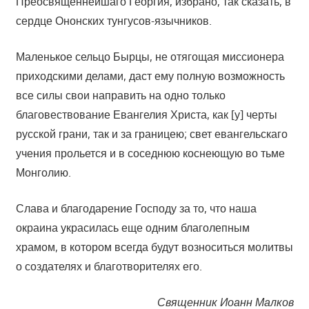
Преосвященнейшаго Георгия, избрано, так сказать, в
сердце Ононских тунгусов-язычников.
Маленькое сельцо Бырцы, не отягощая миссионера
приходскими делами, даст ему полную возможность
все силы свои направить на одно только
благовествование Евангелия Христа, как [у] черты
русской грани, так и за границею; свет евангельскаго
учения прольется и в соседнюю коснеющую во тьме
Монголию.
Слава и благодарение Господу за то, что наша
окраина украсилась еще одним благолепным
храмом, в котором всегда будут возноситься молитвы
о создателях и благотворителях его.
Священник Иоанн Малков