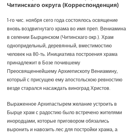
Читинскаго округа (Корреспонденция)
1-го чис. ноября сего года состоялось освящение
вновь воздвигнутаго храма во имя преп. Вениамина
в селении Бырцинском (Читинскаго окр.). Храм
однопридельный, деревянный, вместимостию
человек на 80-ть. Инициатива построения храма
принадлежит в Бозе почившему
Преосвященнейшему Архиепископу Вениамину,
который с присущею ему апостольскою ревностию
везде старался насаждать виноград Христов.
Выраженное Архипастырем желание устроить в
Бырце храм с радостию было встречено жителями
инородцами, которые приговором обязались
выронить и навозить лес для постройки храма, а