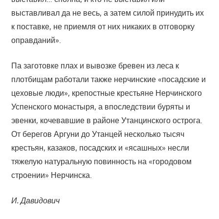
выставливал да не весь, а затем силой принудить их
к поставке, не приемля от них никаких в отговорку
оправданий».
Па заготовке плах и вывозке бревен из леса к
плотбищам работали также нерчинские «посадские и
цеховые люди», крепостные крестьяне Нерчинского
Успенского монастыря, а впоследствии буряты и
эвенки, кочевавшие в районе Утанцинского острога.
От берегов Аргуни до Утанцей несколько тысяч
крестьян, казаков, посадских и «ясашных» несли
тяжелую натуральную повинность на «городовом
строении» Нерчинска.
И. Давидович