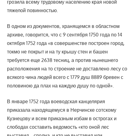
грозила всему трудовому населению края новой
тяжелой повинностью.
В одном из документов, хранящемся в областном
архиве, говорится, что с 9 сентября 1750 года по 14
октября 1752 года «в совершенстве построен город,
токмо не покрыт и на ту крышу стен и башен
требуется еще 2638 тесниц, а против нынешнего
расположения на то строение не доставлено лесу со
всякого чина людей всего с 1779 душ 8889 бревен с
половиною да плах на каждую душу по одной».
В январе 1752 года воеводская канцелярия
приказала находящемуся в Нерчинске сотскому
Кузнецову и всем приказным избам в острогах и
слободах составить ведомость «кто оной лес
выставил… сполна, и кто не выставил или