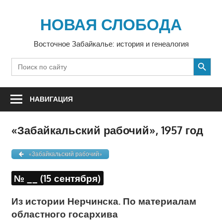
Перейти
к
НОВАЯ СЛОБОДА
содержимому
Восточное Забайкалье: история и генеалогия
SEARCH BUTTON
Search
for:
НАВИГАЦИЯ
«Забайкальский рабочий», 1957 год
«Забайкальский рабочий»
№ __ (15 сентября)
Из истории Нерчинска. По материалам
областного госархива