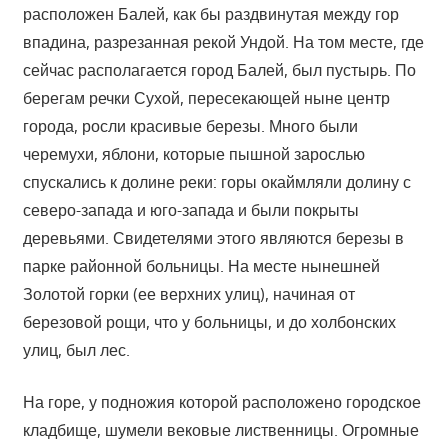
расположен Балей, как бы раздвинутая между гор
впадина, разрезанная рекой Ундой. На том месте, где
сейчас располагается город Балей, был пустырь. По
берегам речки Сухой, пересекающей ныне центр
города, росли красивые березы. Много были
черемухи, яблони, которые пышной зарослью
спускались к долине реки: горы окаймляли долину с
северо-запада и юго-запада и были покрыты
деревьями. Свидетелями этого являются березы в
парке районной больницы. На месте нынешней
Золотой горки (ее верхних улиц), начиная от
березовой рощи, что у больницы, и до холбонских
улиц, был лес.
На горе, у подножия которой расположено городское
кладбище, шумели вековые лиственницы. Огромные