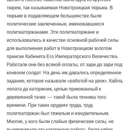
тюрем, так называемая Новотроицкая тюрьма. В
тюрьме в подавляющем большинстве были
политические заключенные, именовавшиеся
политкаторжанами. Эти политкаторжане и
использовались в качестве основной рабочей силы
для выполнения работ в Новотроицком золотом
прииске Кабинета Его Императорского Величества.
Работали они без всякой оплаты, от зари до зари под
конвоем солдат. На день им давалось определенное
задание, которое называли «работой на урок». Кайла,
лопата да каторжник, цепью прикованный к
деревянной тачке — такой была техника того
времени. При таких орудиях труда, труд
политкаторжан был тяжелым и изнурительным.
Многие, у кого были слабые физические силы, не
выдерживали эту каторжную работу. Люди гибли