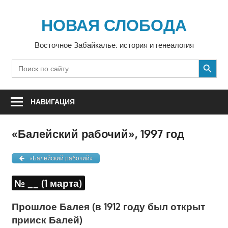
Перейти
к
НОВАЯ СЛОБОДА
содержимому
Восточное Забайкалье: история и генеалогия
SEARCH BUTTON
Search
for:
НАВИГАЦИЯ
«Балейский рабочий», 1997 год
«Балейский рабочий»
№ __ (1 марта)
Прошлое Балея (в 1912 году был открыт
прииск Балей)