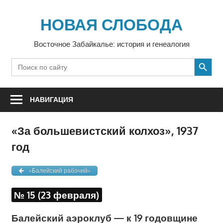
Перейти
к
НОВАЯ СЛОБОДА
содержимому
Восточное Забайкалье: история и генеалогия
SEARCH BUTTON
Search
for:
НАВИГАЦИЯ
«За большевистский колхоз», 1937
год
«Балейский рабочий»
№ 15 (23 февраля)
Балейский аэроклуб — к 19 годовщине