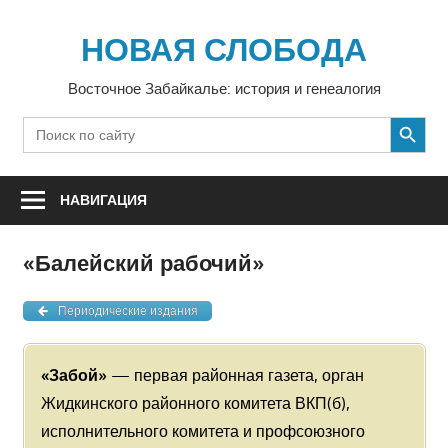
Перейти
к
НОВАЯ СЛОБОДА
содержимому
Восточное Забайкалье: история и генеалогия
SEARCH BUTTON
Search
for:
НАВИГАЦИЯ
«Балейский рабочий»
Периодические издания
«Забой»
— первая районная газета, орган
Жидкинского районного комитета ВКП(б),
исполнительного комитета и профсоюзного