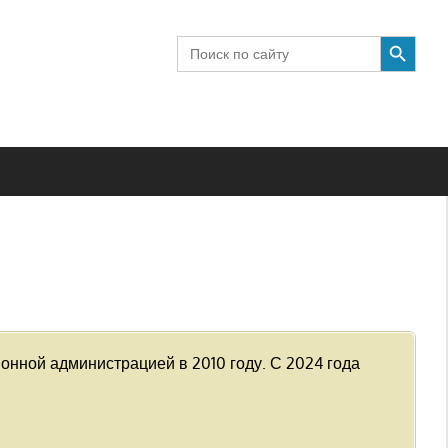
SEARCH BUTTON
Search
for:
йонной ад
министрацией
в 2010 году. С 2024 года