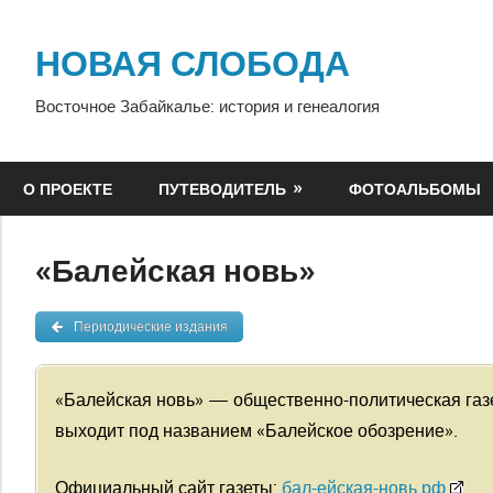
Перейти
к
НОВАЯ СЛОБОДА
содержимому
Восточное Забайкалье: история и генеалогия
О ПРОЕКТЕ
ПУТЕВОДИТЕЛЬ
ФОТОАЛЬБОМЫ
«Балейская новь»
Периодические издания
«Балейская новь» — общественно-политическая газе
выходит под названием «Балейское обозрение».
Официальный сайт газеты:
бал-ейская-новь.рф