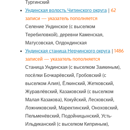
Тургинский
Ундинская волость Читинского округа
|
62
записи — указатель пополняется
Селение Ундинское (с выселком
Теребиловкой), деревни Каменская,
Матусовская, Олдондинская
Ундинская станица Нерчинского округа
|
1486
записей — указатель пополняется
Станица Ундинская (с выселком Заикиным),
посёлки Бочкарёвский, Гробовский (с
выселком Алия), Ёлкинский, Жетковский,
Журавлёвский, Казаковский (с выселком
Малая Казакова), Кокуйский, Лесковский,
Ложниковский, Маректинский, Оноховский,
Пельменёвский, Подойницынский, Усть-
Ильдиканский (с выселком Киприным),