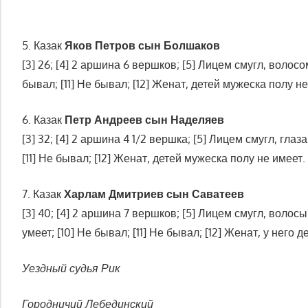
5. Казак
Яков Петров сын Болшаков
[3] 26; [4] 2 аршина 6 вершков; [5] Лицем смугл, волосом
бывал; [11] Не бывал; [12] Женат, детей мужеска полу не
6. Казак
Петр Андреев сын Наделяев
[3] 32; [4] 2 аршина 4 1/2 вершка; [5] Лицем смугл, глаз
[11] Не бывал; [12] Женат, детей мужеска полу не имеет.
7. Казак
Харлам Дмитриев сын Саватеев
[3] 40; [4] 2 аршина 7 вершков; [5] Лицем смугл, волосы
умеет; [10] Не бывал; [11] Не бывал; [12] Женат, у него дет
Уездный судья Рик
Городничий Лебединский