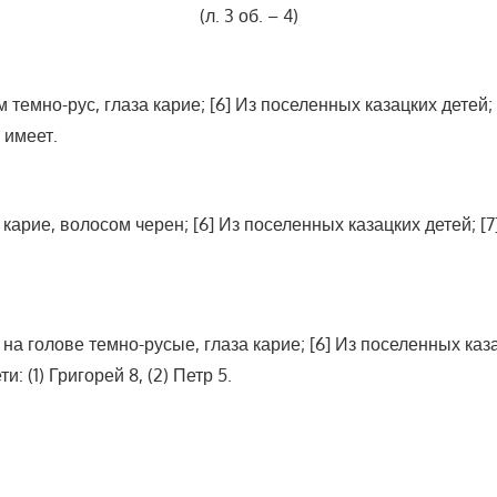
(л. 3 об. – 4)
 темно-рус, глаза карие; [6] Из поселенных казацких детей; [7
 имеет.
а карие, волосом черен; [6] Из поселенных казацких детей; [7] 
 на голове темно-русые, глаза карие; [6] Из поселенных казацк
и: (1) Григорей 8, (2) Петр 5.