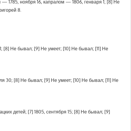
м — 1785, ноября 16, капралом — 1806, генваря 1; [8] Не
Григорей 8.
; [8] Не бывал; [9] Не умеет; [10] Не бывал; [11] Не
способности к службе [сведения не публикуются]
я 30; [8] Не бывал; [9] Не умеет; [10] Не бывал; [11] Не
ких детей; [7] 1805, сентября 15; [8] Не бывал; [9]