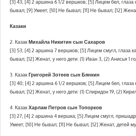
[3] 43; [4] 2 аршина 6 1/2 вершков; [5] Лицем бел, глаз
бывал; [9] Умеет; [10] Не бывал; [11] Не бывал; [12] Женат
Казаки
2. Казак
Михайла Никитин сын Сахаров
[3] 53; [4] 2 аршина 7 вершков; [5] Лицем смугл, глаза ка
[13] Какие сверх выслужения 25-ти лет и нижее о
бывал; [12] Женат, у него дети: (1) Иван 3, (2) Анисья 1 г
3. Казак
Григорей Зотеев сын Бянкин
[3] 40; [4] 2 аршина 6 1/2 вершков; [5] Лицем бел, глаза 
бывал; [12] Женат, у него дети: (1) Спиридон 19, (2) Кири
4. Казак
Харлам Петров сын Топорков
[3] 27; [4] 2 аршина 4 вершка; [5] Лицем смугл, пришадро
Умеет; [10] Не бывал; [11] Не бывал; [12] Женат, детей 