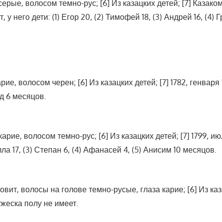
а серые, волосом темно-рус; [6] Из казацких детей; [7] Казако
, у него дети: (1) Егор 20, (2) Тимофей 18, (3) Андрей 16, (4) 
рие, волосом черен; [6] Из казацких детей; [7] 1782, генваря 1
ных по свидетелству медицынскаго чина имеют болезни и не
од 6 месяцов.
карие, волосом темно-рус; [6] Из казацких детей; [7] 1799, июл
лла 17, (3) Степан 6, (4) Афанасей 4, (5) Анисим 10 месяцов.
вит, волосы на голове темно-русые, глаза карие; [6] Из казац
мужеска полу не имеет.