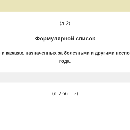
(л. 2)
Формулярной список
 казаках, назначенных за болезньми и другими неспос
года.
(л. 2 об. – 3)